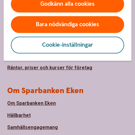
Godkänn alla cookies
Sidfot
Hitta snabbt
Bara nödvändiga cookies
Kontakta oss
Spärrhjälp
Cookie-inställningar
Priser, räntor och kurser för privatpersoner
Räntor, priser och kurser för företag
Om Sparbanken Eken
Om Sparbanken Eken
Hållbarhet
Samhällsengagemang