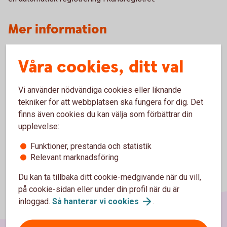
Mer information
Vill du veta mer kontaktar du Swedbank / Sparbankernas
Våra cookies, ditt val
Bankgiroservice, telefon 08-725 6080
Vi använder nödvändiga cookies eller liknande
tekniker för att webbplatsen ska fungera för dig. Det
finns även cookies du kan välja som förbättrar din
upplevelse:
Funktioner, prestanda och statistik
Relevant marknadsföring
Du kan ta tillbaka ditt cookie-medgivande när du vill,
på cookie-sidan eller under din profil när du är
inloggad.
Så hanterar vi
cookies
.