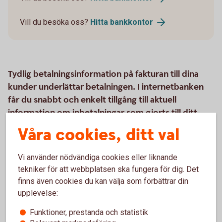
Vill du besöka oss?
Hitta
bankkontor
Tydlig betalningsinformation på fakturan till dina
kunder underlättar betalningen. I internetbanken
får du snabbt och enkelt tillgång till aktuell
information om inbetalningar som gjorts till ditt
företagskonto via Bankgirot.
Våra cookies, ditt val
Vi använder nödvändiga cookies eller liknande
tekniker för att webbplatsen ska fungera för dig. Det
Så här fungerar produkten
finns även cookies du kan välja som förbättrar din
upplevelse:
Råd och tips
Funktioner, prestanda och statistik