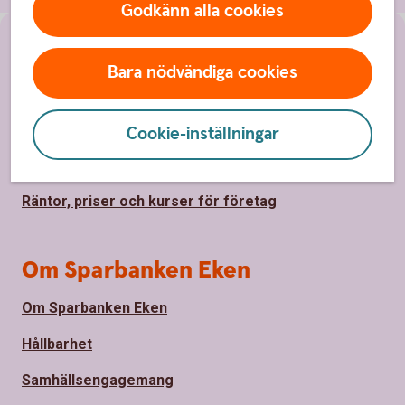
Godkänn alla cookies
Sidfot
Hitta snabbt
Bara nödvändiga cookies
Kontakta oss
Spärrhjälp
Cookie-inställningar
Priser, räntor och kurser för privatpersoner
Räntor, priser och kurser för företag
Om Sparbanken Eken
Om Sparbanken Eken
Hållbarhet
Samhällsengagemang