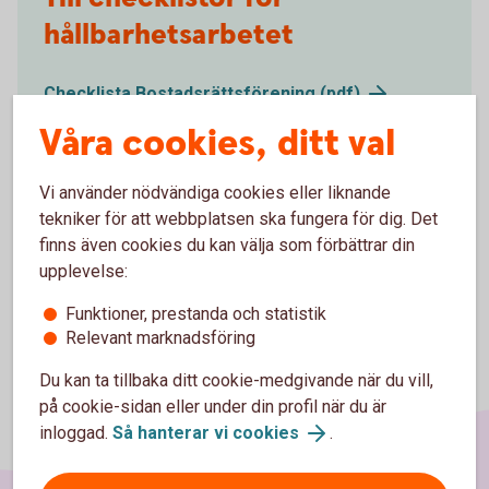
hållbarhetsarbetet
Checklista Bostadsrättsförening (pdf)
Checklista Skog- och lantbruk (pdf)
Våra cookies, ditt val
Checklista Fastighetsbolag (pdf)
Checklista Företag (pdf)
Vi använder nödvändiga cookies eller liknande
tekniker för att webbplatsen ska fungera för dig. Det
finns även cookies du kan välja som förbättrar din
upplevelse:
Funktioner, prestanda och statistik
Relevant marknadsföring
Du kan ta tillbaka ditt cookie-medgivande när du vill,
på cookie-sidan eller under din profil när du är
inloggad.
Så hanterar vi cookies
.