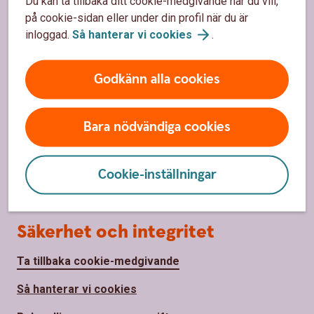
Du kan ta tillbaka ditt cookie-medgivande när du vill,
på cookie-sidan eller under din profil när du är
Om Sparbanken Eken
inloggad.
Så hanterar vi
cookies
.
Om Sparbanken Eken
Godkänn alla cookies
Hållbarhet
Samhällsengagemang
Bara nödvändiga cookies
Press
Cookie-inställningar
Jobba hos oss
Säkerhet och integritet
Ta tillbaka cookie-medgivande
Så hanterar vi cookies