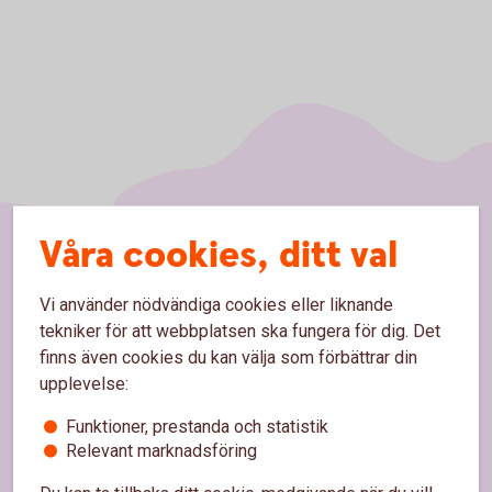
Våra cookies, ditt val
Sidfot
Hitta snabbt
Vi använder nödvändiga cookies eller liknande
tekniker för att webbplatsen ska fungera för dig. Det
Kontakta oss
finns även cookies du kan välja som förbättrar din
Spärrhjälp
upplevelse:
Priser, räntor och kurser för privatpersoner
Funktioner, prestanda och statistik
Relevant marknadsföring
Räntor, priser och kurser för företag