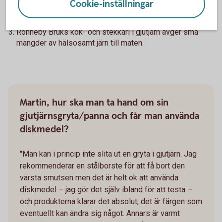
Gjutjärn är 100 % återvinningsbart.
Cookie-inställningar
De håller en hel livstid.
Ronneby Bruks kok- och stekkärl i gjutjärn avger små
mängder av hälsosamt järn till maten.
Martin, hur ska man ta hand om sin
gjutjärnsgryta/panna och får man använda
diskmedel?
"Man kan i princip inte slita ut en gryta i gjutjärn. Jag
rekommenderar en stålborste för att få bort den
värsta smutsen men det är helt ok att använda
diskmedel – jag gör det själv ibland för att testa –
och produkterna klarar det absolut, det är färgen som
eventuellt kan ändra sig något. Annars är varmt