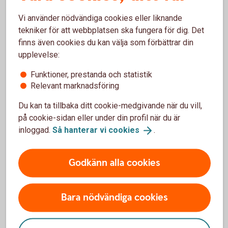
Vi använder nödvändiga cookies eller liknande
tekniker för att webbplatsen ska fungera för dig. Det
finns även cookies du kan välja som förbättrar din
upplevelse:
Funktioner, prestanda och statistik
Relevant marknadsföring
Du kan ta tillbaka ditt cookie-medgivande när du vill,
En produkt att ha med sig genom hela livet
på cookie-sidan eller under din profil när du är
Vi går vidare i lokalerna och Martin berättar att godset köps
inloggad.
Så hanterar vi
cookies
.
från Kina och Frankrike då kunskapen och kompetensen
kring gjutning finns där. Men montering, svarvning och
Godkänn alla cookies
slutfinish, bland annat den viktiga instekningen, görs i
Kallinge. När vi går runt i produktionen ser vi hur handtag
fästs, pannorna åker in och ut ur ugnar och hur undersidorna
Bara nödvändiga cookies
svarvas för att få en konkav form. Vi snappar upp tre viktiga
saker om gjutjärnsprodukterna;