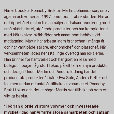
När vi besöker Ronneby Bruk tar Martin Johannesson, en av
ägarna och vd sedan 1997, emot oss i fabriksboden. Här är
det öppet året runt och man säljer andrahandssortering med
små skönhetsfel, utgående produkter och har kompletterat
med köksknivar, skärbrädor och annat som behövs vid
matlagning. Martin har arbetat inom branschen i många år
och har varit både säljare, ekonomichef och platschef. När
verksamheten lades ner i Kallinge övertog han lokalerna.
Han brinner för hantverket och har gjort en resa med
bolaget. I början låg stort fokus på att ta fram nya produkter
och design. Under Martin och Anders ledning har det
producerats produkter åt både Eva Solo, Anders Petter och
Ica men sedan ett antal år tillbaka är varumärket Ronneby
Bruk i fokus och det är något Martin ser tillbaka på som ett
viktigt beslut.
"I början gjorde vi stora volymer och investerade
mycket. Idag har vi färre stora samarbeten och satsar