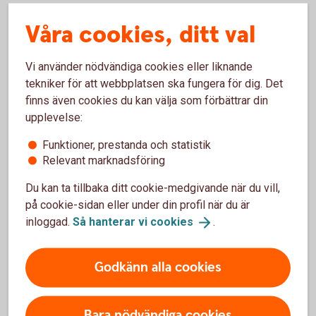
Våra cookies, ditt val
Enligt lag måste en aktiebok föras - den ligger till grund för
Vi använder nödvändiga cookies eller liknande
vilka aktier som ger rösträtt.
tekniker för att webbplatsen ska fungera för dig. Det
finns även cookies du kan välja som förbättrar din
upplevelse:
Den som underlåter att föra aktiebok riskerar böter eller
Funktioner, prestanda och statistik
fängelsestraff.
Relevant marknadsföring
Du kan ta tillbaka ditt cookie-medgivande när du vill,
på cookie-sidan eller under din profil när du är
Regelefterlevnad blir allt viktigare i takt med att bolag växer
inloggad.
Så hanterar vi
cookies
.
eller ägarstruktur förändras.
Godkänn alla cookies
Frågor och svar om NVR:s digitala
Bara nödvändiga cookies