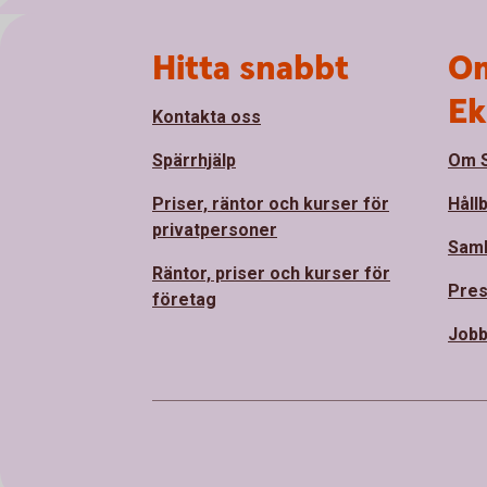
Sidfot
Hitta snabbt
Om
Ek
Kontakta oss
Spärrhjälp
Om S
Priser, räntor och kurser för
Håll
privatpersoner
Sam
Räntor, priser och kurser för
Pre
företag
Jobb