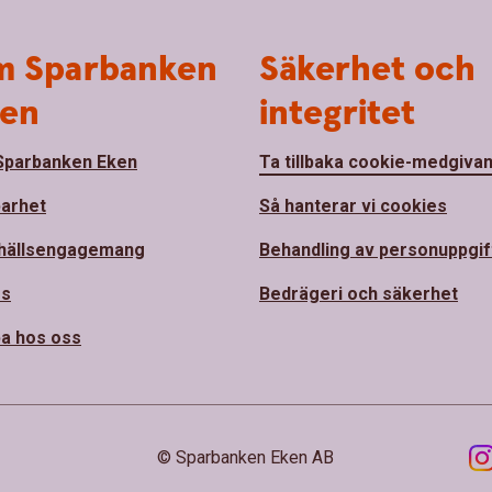
 Sparbanken
Säkerhet och
en
integritet
parbanken Eken
Ta tillbaka cookie-medgiva
barhet
Så hanterar vi cookies
hällsengagemang
Behandling av personuppgif
ss
Bedrägeri och säkerhet
a hos oss
© Sparbanken Eken AB