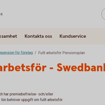
ss
rksamhet
Kontakta oss
Kundservice
epension för företag
Fullt arbetsför Pensionsplan
t arbetsför - Swedban
ch har premiebefrielse- och/eller
v lön behöver uppgift om fullt arbetsför