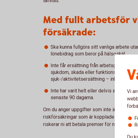
lämnas.
Med fullt arbetsför 
försäkrade:
Ska kunna fullgöra sitt vanliga arbete uta
lönebidrag som beror på hälsoskäl.
Inte får ersättning från arbetsgivare e
V
sjukdom, skada eller funktionsnedsättning
sjuk-/aktivitetsersättning – inklusive vil
Inte har varit helt eller delvis arbetsofö
Vi an
senaste 90 dagarna.
webbp
förbä
Om du anger uppgifter som inte är sanna elle
riskförsäkringar som är kopplade till försäkr
F
riskerar ni att betala premier för något ni inte
R
Du ka