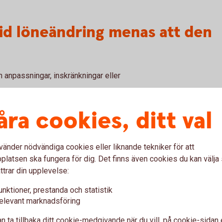
vid löneändring menas att den
n anpassningar, inskränkningar eller
ller Försäkringskassan som har samband med
åra cookies, ditt val
 (t ex sjuklön, sjukpenning,
ande sådan).
rmögen i mer än 14 dagar i följd under de
vänder nödvändiga cookies eller liknande tekniker för att
latsen ska fungera för dig. Det finns även cookies du kan välj
ttrar din upplevelse:
r fullständiga kan det innebära att
ingen inte gäller när de behöver utnyttjas. Då
unktioner, prestanda och statistik
 kan använda fullt ut.
elevant marknadsföring
n ta tillbaka ditt cookie-medgivande när du vill, på cookie-sidan 