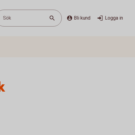
Sök
Bli kund
Logga in
k