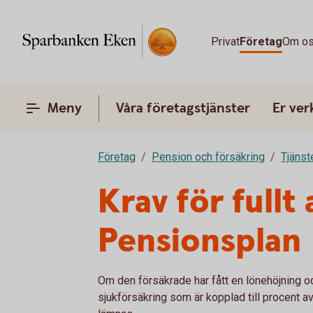
Privat
Företag
Om o
Meny
Våra företagstjänster
Er ve
Företag
Pension och försäkring
Tjänst
Krav för full
Pensionsplan
Om den försäkrade har fått en lönehöjning o
sjukförsäkring som är kopplad till procent a