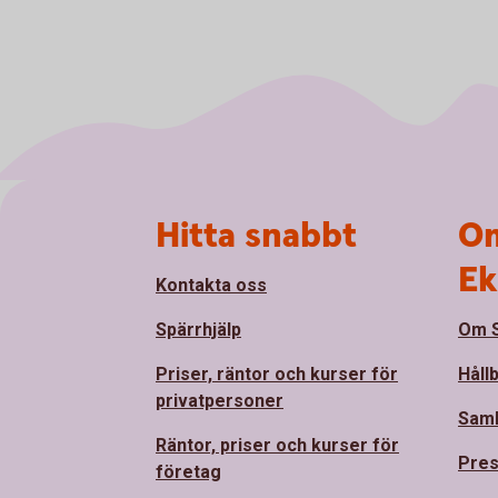
Sidfot
Hitta snabbt
Om
Ek
Kontakta oss
Spärrhjälp
Om S
Priser, räntor och kurser för
Håll
privatpersoner
Sam
Räntor, priser och kurser för
Pre
företag