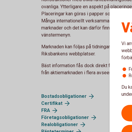
ovanliga. Ytterligare en aspekt på placering
Placeringar kan göras i papper som är utgivn
Många internationellt verksamma företag lån
V
marknader och det kan därför finnas papper i f
vänstermenyn.
Vi an
Marknaden kan följas på tidningarnas börss
webbp
Riksbankens webbplatser.
förbä
Bäst information fås dock direkt från banke
F
från aktiemarknaden i flera avseenden.
R
Du ka
under
Bostadsobligationer
Certifikat
FRA
Företagsobligationer
Realobligationer
Ränteterminer