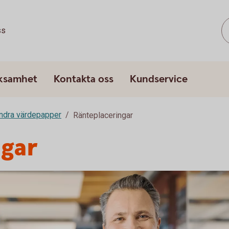
ss
rksamhet
Kontakta oss
Kundservice
andra värdepapper
Ränteplaceringar
ngar