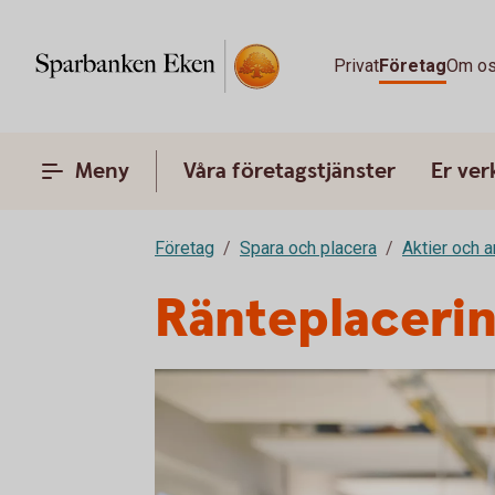
Privat
Företag
Om o
Meny
Våra företagstjänster
Er ve
Företag
Spara och placera
Aktier och 
Ränteplaceri