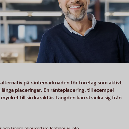
salternativ på räntemarknaden för företag som aktivt
 sina långa placeringar. En ränteplacering, till exempel
 mycket till sin karaktär. Längden kan sträcka sig från
och längre eller kortare löptider är inte