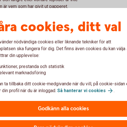
en är vem som har givit ut papperet.
a av svenska eller utländska emittenter.
ar dessutom upp pengar på flera olika
åra cookies, ditt val
lera valutor. Våra ränteplaceringar hittar du i
vänder nödvändiga cookies eller liknande tekniker för att
idor, via exempelvis Stockholmsbörsens och
latsen ska fungera för dig. Det finns även cookies du kan välj
ttrar din upplevelse:
n eftersom räntemarknaden skiljer sig en del
unktioner, prestanda och statistik
elevant marknadsföring
n ta tillbaka ditt cookie-medgivande när du vill, på cookie-sidan 
 din profil när du är inloggad.
Så hanterar vi cookies
.
Godkänn alla cookies