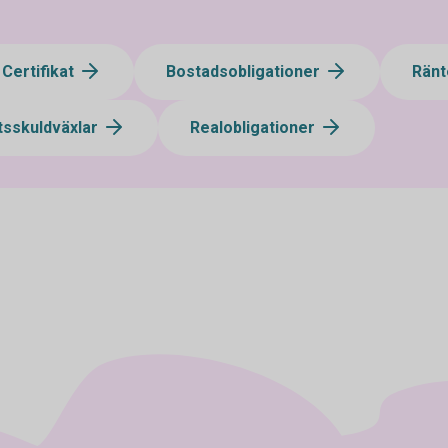
Certifikat
Bostadsobligationer
Ränt
tsskuldväxlar
Realobligationer