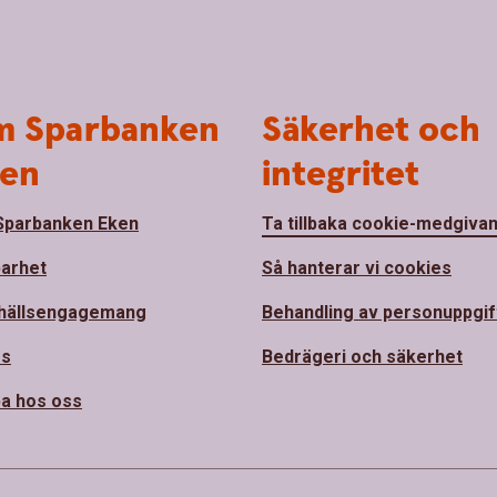
 Sparbanken
Säkerhet och
en
integritet
parbanken Eken
Ta tillbaka cookie-medgiva
barhet
Så hanterar vi cookies
hällsengagemang
Behandling av personuppgif
ss
Bedrägeri och säkerhet
a hos oss