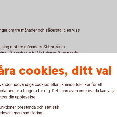
ngar om tre månader och säkerställa en viss
mning mot tre månaders Stibor-ränta.
kring 12 stycken s k IMM-datum (fyra per år
ar en god likviditet.
åra cookies, ditt val
vänder nödvändiga cookies eller liknande tekniker för att
latsen ska fungera för dig. Det finns även cookies du kan välj
ttrar din upplevelse:
unktioner, prestanda och statistik
elevant marknadsföring