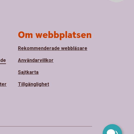
Om webbplatsen
Rekommenderade webbläsare
nde
Användarvillkor
Sajtkarta
ter
Tillgänglighet