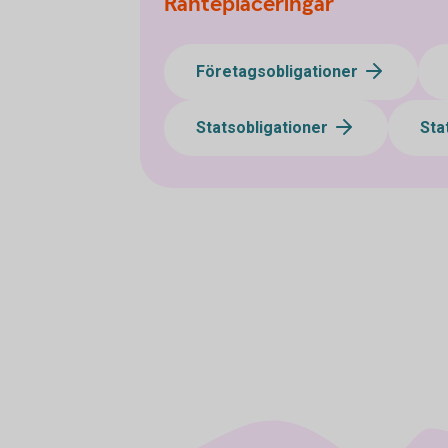
Ränteplaceringar
Företagsobligationer
Statsobligationer
Sta