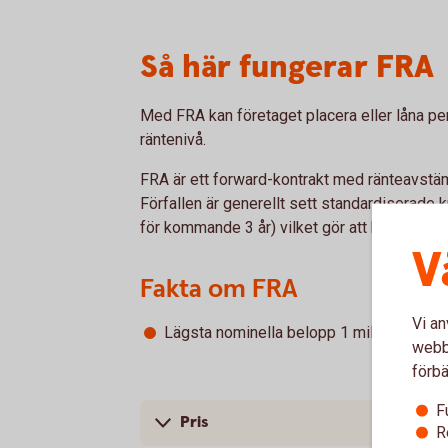
Så här fungerar FRA
Med FRA kan företaget placera eller låna pe
räntenivå.
FRA är ett forward-kontrakt med ränteavstä
Förfallen är generellt sett standardiserade 
för kommande 3 år) vilket gör att kontrakten h
V
Fakta om FRA
Vi an
Lägsta nominella belopp 1 miljoner SEK
webbp
förbä
F
Pris
R