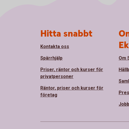
Sidfot
Hitta snabbt
Om
Ek
Kontakta oss
Spärrhjälp
Om S
Priser, räntor och kurser för
Håll
privatpersoner
Sam
Räntor, priser och kurser för
Pre
företag
Jobb