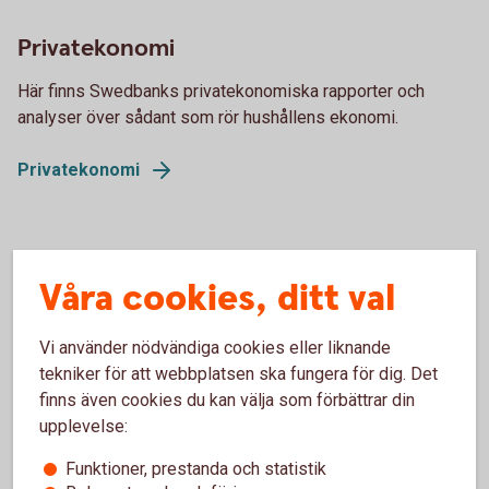
Privatekonomi
Här finns Swedbanks privatekonomiska rapporter och
analyser över sådant som rör hushållens ekonomi.
Privatekonomi
Företagande
Våra cookies, ditt val
Vi analyserar hur omvärlden på olika sätt påverkar företag
och företagare. Vi redovisar undersökningar, bland annat
Vi använder nödvändiga cookies eller liknande
över hur Sveriges företag mår.
tekniker för att webbplatsen ska fungera för dig. Det
finns även cookies du kan välja som förbättrar din
Företagande
upplevelse:
Funktioner, prestanda och statistik