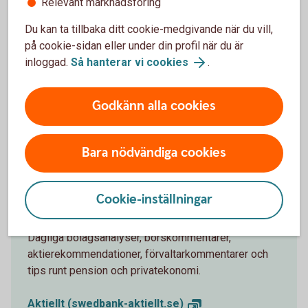
Relevant marknadsföring
Swedbank TV
Du kan ta tillbaka ditt cookie-medgivande när du vill,
I våra program kommenteras och analyseras aktuella
på cookie-sidan eller under din profil när du är
händelser på börsen, makroanalys och i
inloggad.
Så hanterar vi cookies
.
omvärldsbevakning.
TV-sändningar, Swedbank TV
Godkänn alla cookies
Bara nödvändiga cookies
Cookie-inställningar
Aktiellt
Dagliga bolagsanalyser, börskommentarer,
aktierekommendationer, förvaltarkommentarer och
tips runt pension och privatekonomi.
Aktiellt (swedbank-aktiellt.se)