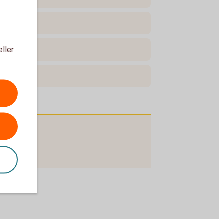
skatt?
eller