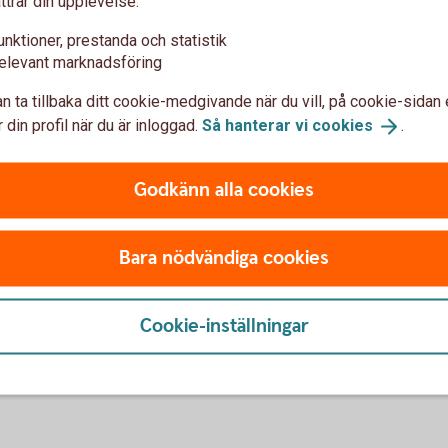
ttrar din upplevelse:
unktioner, prestanda och statistik
 ett vanligt konto utanför försäkringen?
elevant marknadsföring
år jag ändå ta del av eventuell återbetalning av utländsk käll
n ta tillbaka ditt cookie-medgivande när du vill, på cookie-sidan 
 din profil när du är inloggad.
Så hanterar vi
cookies
.
Godkänn alla cookies
Bara nödvändiga cookies
u först godkänna cookies för Funktioner, prestanda och statistik.
Cookie-inställningar