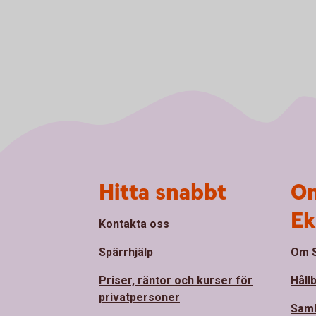
Sidfot
Hitta snabbt
Om
Ek
Kontakta oss
Spärrhjälp
Om S
Priser, räntor och kurser för
Håll
privatpersoner
Sam