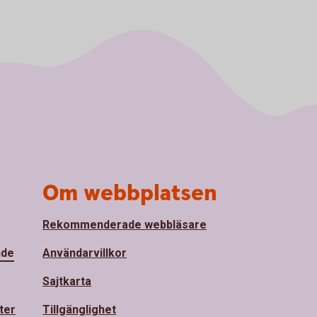
Om webbplatsen
Rekommenderade webbläsare
nde
Användarvillkor
Sajtkarta
ter
Tillgänglighet