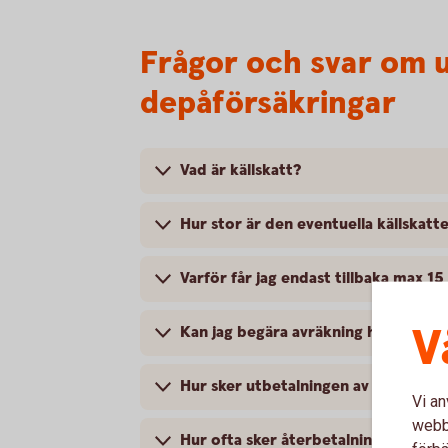
Frågor och svar om ut
depåförsäkringar
Vad är källskatt?
Hur stor är den eventuella källskatt
Varför får jag endast tillbaka max 15
V
Kan jag begära avräkning hos Skatte
Hur sker utbetalningen av den källska
Vi an
webbp
Hur ofta sker återbetalning av källs