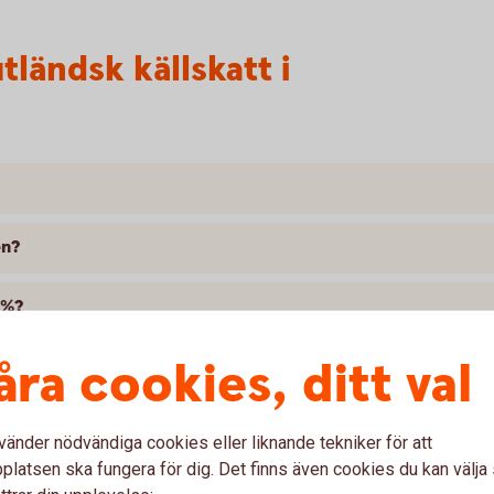
ländsk källskatt i
en?
 %?
åra cookies, ditt val
verket gällande källskatten på min försäkring?
tt som jag får tillbaka?
vänder nödvändiga cookies eller liknande tekniker för att
latsen ska fungera för dig. Det finns även cookies du kan välj
katten?