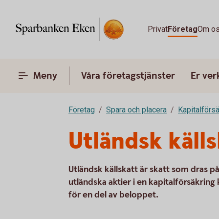
Privat
Företag
Om o
Meny
Våra företagstjänster
Er ve
Företag
Spara och placera
Kapitalförsä
Utländsk källs
Utländsk källskatt är skatt som dras p
utländska aktier i en kapitalförsäkri
för en del av beloppet.