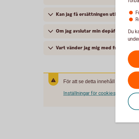
förbä
F
Kan jag få ersättningen utbetalt till
R
Om jag avslutar min depåförsäkring, f
Du ka
under
Vart vänder jag mig med frågor?
För att se detta innehåll behöver d
Inställningar för cookies