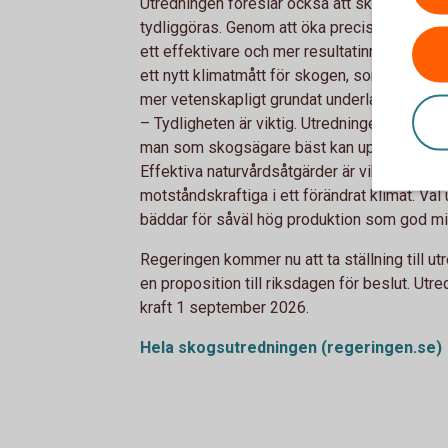
Utredningen föreslår också att skogspolitik
tydliggöras. Genom att öka precisionen i arb
ett effektivare och mer resultatinriktat milj
ett nytt klimatmått för skogen, som bättre sp
mer vetenskapligt grundat underlag för klima
– Tydligheten är viktig. Utredningens försla
man som skogsägare bäst kan uppnå såväl p
Effektiva naturvårdsåtgärder är viktiga för 
motståndskraftiga i ett förändrat klimat. Vä
bäddar för såväl hög produktion som god milj
Regeringen kommer nu att ta ställning till ut
en proposition till riksdagen för beslut. Utre
kraft 1 september 2026.
Hela skogsutredningen
(regeringen.se)