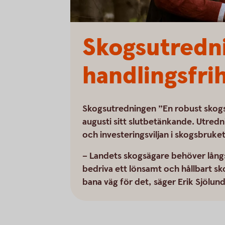
Skogsutredni
handlingsfri
Skogsutredningen ”En robust skogsp
augusti sitt slutbetänkande. Utredn
och investeringsviljan i skogsbruket
– Landets skogsägare behöver långs
bedriva ett lönsamt och hållbart s
bana väg för det, säger Erik Sjölu