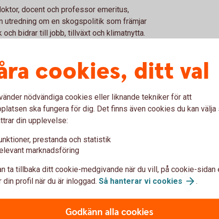
 doktor, docent och professor emeritus,
en utredning om en skogspolitik som främjar
ch bidrar till jobb, tillväxt och klimatnytta.
s i december förra året. I augusti i år kom
åra cookies, ditt val
 att utredarna vill se ett mer tillåtande
av skogsplantor, nya trädarter och gödsling.
 på rådgivning och uppföljning, där
vänder nödvändiga cookies eller liknande tekniker för att
latsen ska fungera för dig. Det finns även cookies du kan välj
ihet stärka investeringsviljan och
ttrar din upplevelse:
ring och det är viktigt att skogsägarna
unktioner, prestanda och statistik
amma ekonomiska förutsättningar finns det
elevant marknadsföring
r för investeringar i ett konkurrenskraftigt
n ta tillbaka ditt cookie-medgivande när du vill, på cookie-sidan 
 din profil när du är inloggad.
Så hanterar vi
cookies
.
s- och miljömål
Godkänn alla cookies