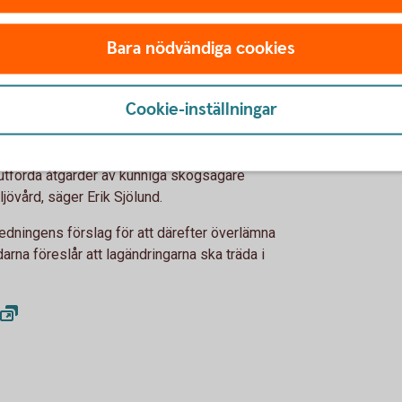
ens mål för produktion och miljö ska
etet och förbättra uppföljningen kan man få
Bara nödvändiga cookies
öarbete, menar utredarna. Man föreslår också
eglar den verkliga klimatnyttan och ger ett
tpolitiken.
Cookie-inställningar
g på klara besked och bättre vägledning i hur
roduktions- som miljömålen är välkomna.
att de svenska skogarna ska bli mer
l utförda åtgärder av kunniga skogsägare
övård, säger Erik Sjölund.
redningens förslag för att därefter överlämna
darna föreslår att lagändringarna ska träda i