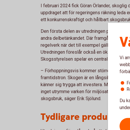
I februari 2024 fick Göran Örlander, skoglig
uppdraget att för regeringens räkning leda 
ett konkurrenskraftigt och hållbart skogsbruk o
Den första delen av utredningen presenterade
V
andra delbetänkandet. Där framgår bland annat
regelverk när det till exempel gäller odling 
Utredningen föreslår också en ökad satsning
Vi an
Skogsstyrelsen spelar en central roll.
webbp
– Förhoppningsvis kommer större handlingsfr
förbä
framtidstron. Skogen är en långsiktig investe
F
känner sig trygga att investera. Med tveks
R
inget utrymme varken för miljösatsningar elle
skogsbruk, säger Erik Sjölund.
Du ka
under
Tydligare produktion