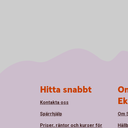
Sidfot
Hitta snabbt
Om
Ek
Kontakta oss
Spärrhjälp
Om S
Priser, räntor och kurser för
Håll