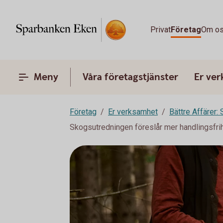
Privat
Företag
Om o
Meny
Våra företagstjänster
Er ve
Företag
Er verksamhet
Bättre Affärer:
Skogsutredningen föreslår mer handlingsfrih