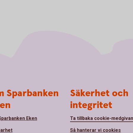
 Sparbanken
Säkerhet och
en
integritet
parbanken Eken
Ta tillbaka cookie-medgiva
barhet
Så hanterar vi cookies