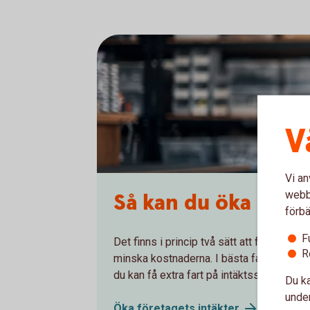
V
Vi an
webbp
Så kan du öka intäk
förbä
F
Det finns i princip två sätt att förbättra 
R
minska kostnaderna. I bästa fall gör man 
du kan få extra fart på intäktsströmmar.
Du ka
under
Öka företagets
intäkter