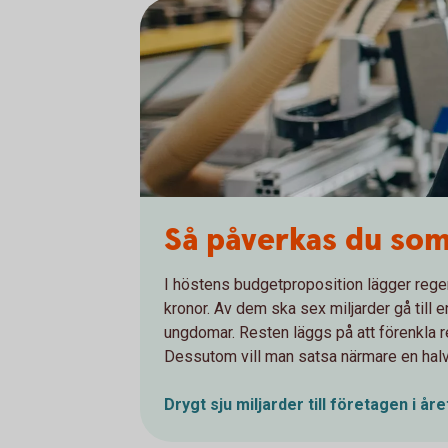
Så påverkas du som
I höstens budgetproposition lägger reger
kronor. Av dem ska sex miljarder gå till e
ungdomar. Resten läggs på att förenkla r
Dessutom vill man satsa närmare en halv
Drygt sju miljarder till företagen i år