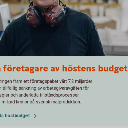
 företagare av höstens budget
ingen fram ett företagspaket värt 7,2 miljarder
n tillfällig sänkning av arbetsgivaravgiften för
egler och underlätta tillståndsprocesser.
 miljard kronor på svensk matproduktion.
ets
höstbudget