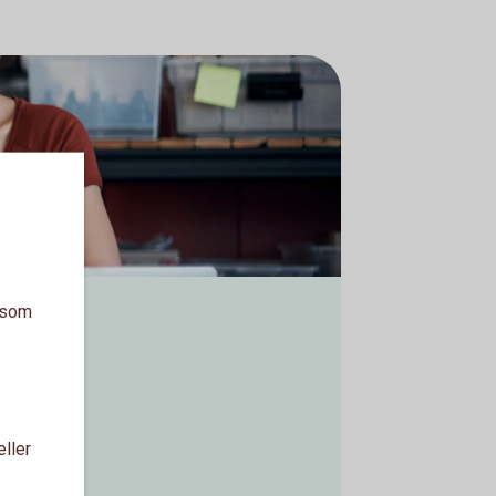
a som
eller