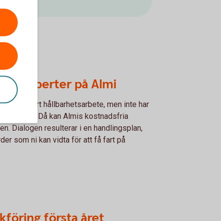
med experter på Almi
dare med ert hållbarhetsarbete, men inte har
tskonsulter? Då kan Almis kostnadsfria
en. Dialogen resulterar i en handlingsplan,
er som ni kan vidta för att få fart på
kföring första året