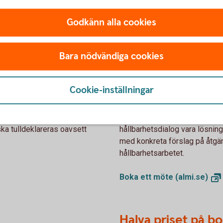
Godkänn alla cookies
Bara nödvändiga cookies
ör små värden
Prata hållbarhet 
Cookie-inställningar
till tullfri import från EU-
Behöver ni hjälp att komma vi
 det så kallade De Minimis-
möjlighet att anlita hållbarhe
ska tulldeklareras oavsett
hållbarhetsdialog vara lösning
med konkreta förslag på åtgärd
hållbarhetsarbetet.
Boka ett möte
(almi.se)
Halva priset på bo