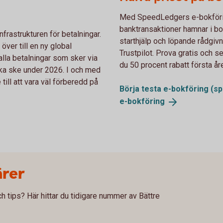
Med SpeedLedgers e-bokföring
banktransaktioner hamnar i b
nfrastrukturen för betalningar.
starthjälp och löpande rådgivn
över till en ny global
Trustpilot. Prova gratis och se
lla betalningar som sker via
du 50 procent rabatt första åre
 ska ske under 2026. I och med
till att vara väl förberedd på
Börja testa e-bokföring
(sp
e-
bokföring
ärer
och tips? Här hittar du tidigare nummer av Bättre