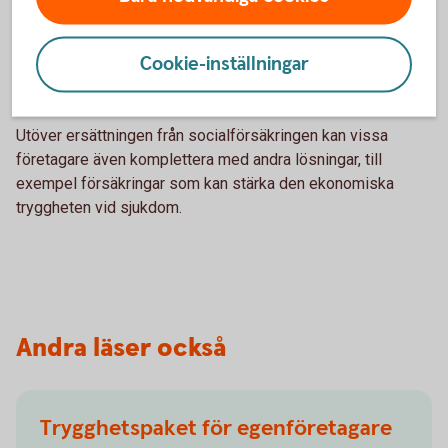
som företagare
Som företagare kan din ekonomi påverkas mer direkt om du
Cookie-inställningar
inte kan arbeta under en längre period. Därför väljer många
företagare att se över sitt ekonomiska skydd.
Utöver ersättningen från socialförsäkringen kan vissa
företagare även komplettera med andra lösningar, till
exempel försäkringar som kan stärka den ekonomiska
tryggheten vid sjukdom.
Andra läser också
Trygghetspaket för egenföretagare