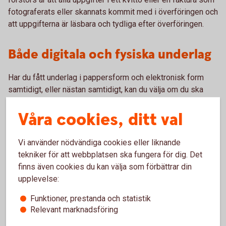
fotograferats eller skannats kommit med i överföringen och
att uppgifterna är läsbara och tydliga efter överföringen.
Både digitala och fysiska underlag
Har du fått underlag i pappersform och elektronisk form
samtidigt, eller nästan samtidigt, kan du välja om du ska
arkivera underlaget digitalt eller i pappersform. Väljer du att
Våra cookies, ditt val
spara det elektroniska underlaget kan du slänga
pappersversionen och vice versa. Det underlag du väljer att
behålla ska sparas i sju år.
Vi använder nödvändiga cookies eller liknande
tekniker för att webbplatsen ska fungera för dig. Det
Mer information finns i Bokföringsnämndens vägledning
finns även cookies du kan välja som förbättrar din
BFNAR 2013:2.
upplevelse:
Funktioner, prestanda och statistik
Relevant marknadsföring