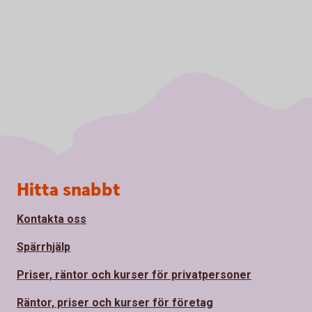
Sidfot
Hitta snabbt
Kontakta oss
Spärrhjälp
Priser, räntor och kurser för privatpersoner
Räntor, priser och kurser för företag