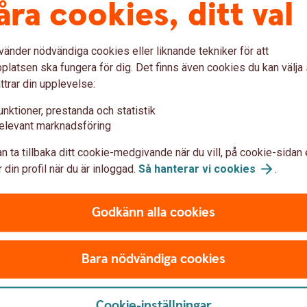
åra cookies, ditt val
år förening?
vänder nödvändiga cookies eller liknande tekniker för att
latsen ska fungera för dig. Det finns även cookies du kan välj
ttrar din upplevelse:
spaketet?
unktioner, prestanda och statistik
elevant marknadsföring
n ta tillbaka ditt cookie-medgivande när du vill, på cookie-sidan 
 din profil när du är inloggad.
Så hanterar vi
cookies
.
företagspaket med fler tjänste
Godkänn alla cookies
Bara nödvändiga cookies
Cookie-inställningar