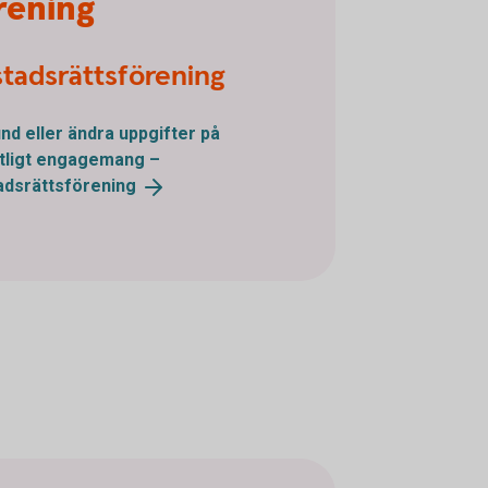
örening
tadsrättsförening
und eller ändra uppgifter på
ntligt engagemang –
adsrättsförening