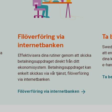
Self service
Spot 
Filöverföring via
Ta 
internetbanken
Swedb
la
att e
Effektivisera dina rutiner genom att skicka
dina 
betalningsuppdraget direkt från ditt
e-han
ekonomisystem. Betalningsuppdraget kan
enkelt skickas via vår tjänst, filöverföring
Ta be
via internetbanken.
Filöverföring via
internetbanken