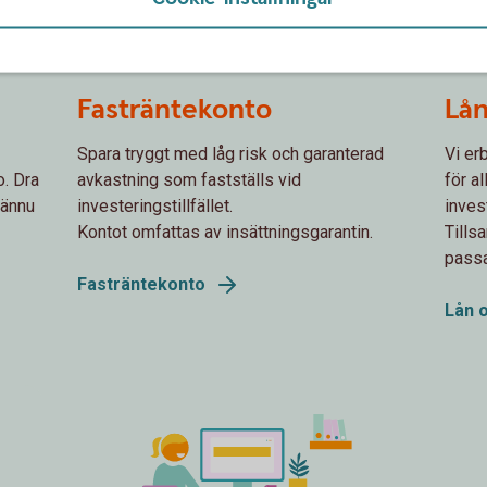
spot plants growing
famil
Fasträntekonto
Lån
Spara tryggt med låg risk och garanterad
Vi er
o. Dra
avkastning som fastställs vid
för a
 ännu
investeringstillfället.
inves
Kontot omfattas av insättningsgarantin.
Tills
passa
Fasträntekonto
Lån 