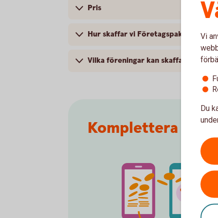
V
Pris
Hur skaffar vi Företagspaketet till v
Vi an
webbp
förbä
Vilka föreningar kan skaffa Företag
F
R
Du ka
under
Komplettera ditt 