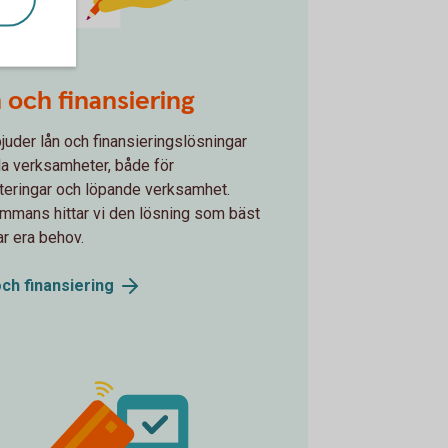
y-law_contract.svg
 och finansiering
bjuder lån och finansieringslösningar
lla verksamheter, både för
teringar och löpande verksamhet.
ammans hittar vi den lösning som bäst
r era behov.
och
finansiering