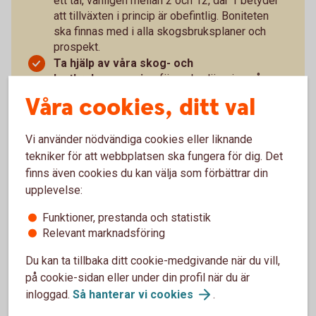
ett tal, vanligen mellan 2 och 12, där 1 betyder
att tillväxten i princip är obefintlig. Boniteten
ska finnas med i alla skogsbruksplaner och
prospekt.
Ta hjälp av våra skog- och
lantbruksansvariga
för en bedömning på
plats.
Våra cookies, ditt val
Bedöm tillgängligheten
. Saknas skogsvägar
eller är marken kuperad?
Vi använder nödvändiga cookies eller liknande
Tänk till kring finansiering,
räkna, analysera
tekniker för att webbplatsen ska fungera för dig. Det
och ta kontakt med banken i tid.
finns även cookies du kan välja som förbättrar din
Tänk framåt
, skogsbruk är långsiktigt.
upplevelse:
Försök att förutse det oväntade
. Vilka
anspråk kan kommuner och andra myndigheter
Funktioner, prestanda och statistik
tänkas ha på fastigheten i framtiden, för
Relevant marknadsföring
bostadsbyggande, vägar och annan
infrastruktur?
Du kan ta tillbaka ditt cookie-medgivande när du vill,
på cookie-sidan eller under din profil när du är
inloggad.
Så hanterar vi
cookies
.