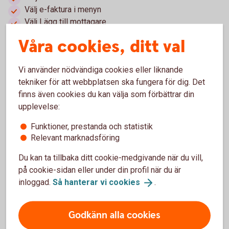
Välj e-faktura i menyn
Välj Lägg till mottagare
Sök på Betalkort Företag, och välj sedan kortet
Våra cookies, ditt val
Du länkas till Entercards webbplats
Tryck på Anmäl
Vi använder nödvändiga cookies eller liknande
tekniker för att webbplatsen ska fungera för dig. Det
finns även cookies du kan välja som förbättrar din
Betalkort Företag - privat
upplevelse:
betalningsansvar
Funktioner, prestanda och statistik
Relevant marknadsföring
e-faktura
Du kan ta tillbaka ditt cookie-medgivande när du vill,
på cookie-sidan eller under din profil när du är
För att ansluta ett Betalkort Företag (med privat
inloggad.
Så hanterar vi
cookies
.
betalningsansvar) till e-faktura, loggar du som
kortinnehavare in i din internetbank och anmäler dig där.
Godkänn alla cookies