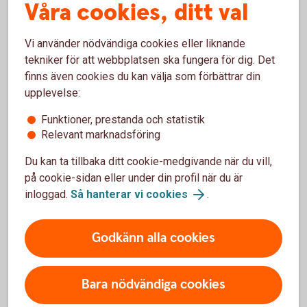
Våra cookies, ditt val
Så fungerar företagsappen (Swish Handel)
Vi använder nödvändiga cookies eller liknande
tekniker för att webbplatsen ska fungera för dig. Det
finns även cookies du kan välja som förbättrar din
upplevelse:
Varning för bedrägeri
Funktioner, prestanda och statistik
Relevant marknadsföring
Swish.nu varnar för en ny typ av bedrägeri där
Du kan ta tillbaka ditt cookie-medgivande när du vill,
bedragare visar en falsk bekräftelsevy vid
på cookie-sidan eller under din profil när du är
betalningar. Rekommendationen är att skaffa Swish
inloggad.
Så hanterar vi cookies
.
företagsapp där ni kan se inkomna betalningar i
realtid.
Godkänn alla cookies
Bara nödvändiga cookies
Swish företagsapp – frågor och