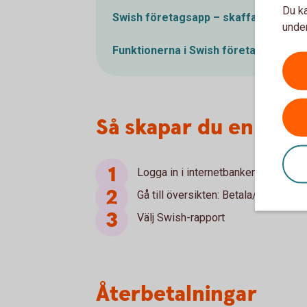
Du ka
Swish företagsapp – skaffa appen o
under
Funktionerna i Swish företagsapp – d
Så skapar du en Swi
Logga in i internetbanken
Gå till översikten: Betala/överföra 
Välj Swish-rapport
Återbetalningar