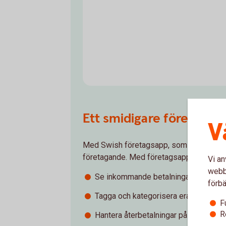
Ett smidigare företaga
V
Med Swish företagsapp, som är ett kompl
företagande. Med företagsappen kan ni g
Vi an
webbp
Se inkommande betalningar i realtid.
förbä
Tagga och kategorisera era betalninga
F
R
Hantera återbetalningar på ett smidigt