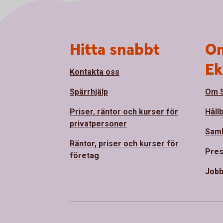
Sidfot
Hitta snabbt
Om
Ek
Kontakta oss
Spärrhjälp
Om S
Priser, räntor och kurser för
Håll
privatpersoner
Sam
Räntor, priser och kurser för
Pre
företag
Jobb