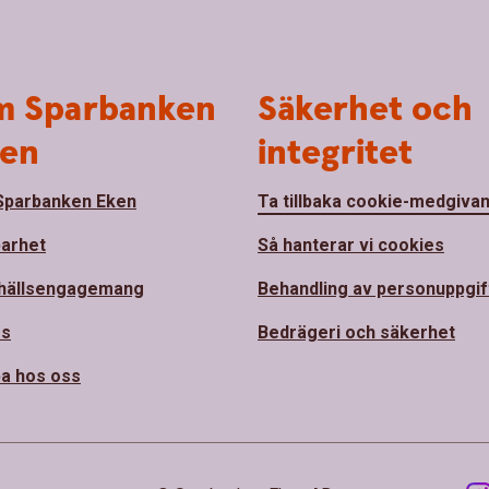
 Sparbanken
Säkerhet och
en
integritet
parbanken Eken
Ta tillbaka cookie-medgiva
barhet
Så hanterar vi cookies
hällsengagemang
Behandling av personuppgif
ss
Bedrägeri och säkerhet
a hos oss