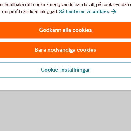
n ta tillbaka ditt cookie-medgivande när du vill, på cookie-sidan 
ch läs mer om
tjänsten
 din profil när du är inloggad.
Så hanterar vi
cookies
.
etta kan ni
göra
Godkänn alla cookies
Bara nödvändiga cookies
sh-rapport
Cookie-inställningar
– Swish – Swish funktioner.