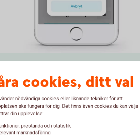
nde med företagsappen
åra cookies, ditt val
ement till Swish Handel, får ni ett smidigare
öra flera saker:
vänder nödvändiga cookies eller liknande tekniker för att
latsen ska fungera för dig. Det finns även cookies du kan välj
ttrar din upplevelse:
r.
unktioner, prestanda och statistik
elevant marknadsföring
 sätt.