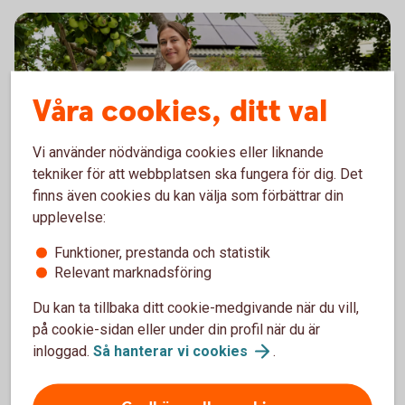
Våra cookies, ditt val
Vi använder nödvändiga cookies eller liknande
tekniker för att webbplatsen ska fungera för dig. Det
finns även cookies du kan välja som förbättrar din
Woman picking apples. Solar panels in the background
upplevelse:
Företagspaket
Funktioner, prestanda och statistik
Vårt paket innehåller de mest grundläggande
Relevant marknadsföring
banktjänsterna för dig som entreprenör.
Du kan ta tillbaka ditt cookie-medgivande när du vill,
på cookie-sidan eller under din profil när du är
inloggad.
Så hanterar vi
cookies
.
Företagspaket för enskild
firma