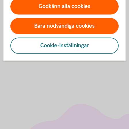
Godkänn alla cookies
Bara nödvändiga cookies
För att se detta innehåll behöver du först
godkänna cookies för Funktioner, prestanda
och statistik.
Cookie-inställningar
Inställningar för cookies