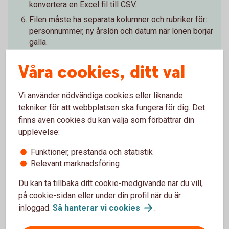
konvertera en Excel fil till CSV.
Filen måste ha separata kolumner och rubriker för:
personnummer, ny årslön och datum när lönen börjar
gälla.
Kontrollera att allting stämmer och signera direkt i
Våra cookies, ditt val
internetbanken.
Vi använder nödvändiga cookies eller liknande
Logga in och ändra lön med
fil
tekniker för att webbplatsen ska fungera för dig. Det
finns även cookies du kan välja som förbättrar din
upplevelse:
Funktioner, prestanda och statistik
Har du inte tillgång till
Relevant marknadsföring
internetbanken?
Du kan ta tillbaka ditt cookie-medgivande när du vill,
på cookie-sidan eller under din profil när du är
Fyll i och skicka in blanketten så hjälper vi dig att uppdatera
inloggad.
Så hanterar vi
cookies
.
lönen.
Anmälan om ny lön (pdf)