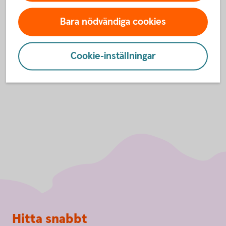
godkänna cookies för Funktioner, prestanda
och statistik.
Bara nödvändiga cookies
Inställningar för cookies
Cookie-inställningar
Sidfot
Hitta snabbt