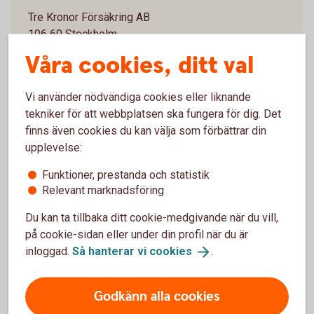
Tre Kronor Försäkring AB
106 60 Stockholm
Telefon 0771-23 33 33
Våra cookies, ditt val
Vi använder nödvändiga cookies eller liknande
tekniker för att webbplatsen ska fungera för dig. Det
finns även cookies du kan välja som förbättrar din
Sjukvårdsupplysning och
upplevelse:
vårdplanering vårdförsäkring
Funktioner, prestanda och statistik
Relevant marknadsföring
Folksam ömsesidig sakförsäkring
Du kan ta tillbaka ditt cookie-medgivande när du vill,
0771-968 636
på cookie-sidan eller under din profil när du är
inloggad.
Så hanterar vi
cookies
.
Godkänn alla cookies
För att se detta innehåll behöver du först