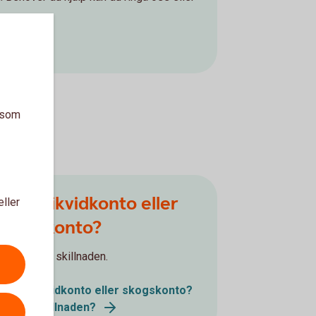
a som
Skogslikvidkonto eller
eller
skogskonto?
Vi förklarar skillnaden.
Skogslikvidkonto eller skogskonto?
Vad är skillnaden?