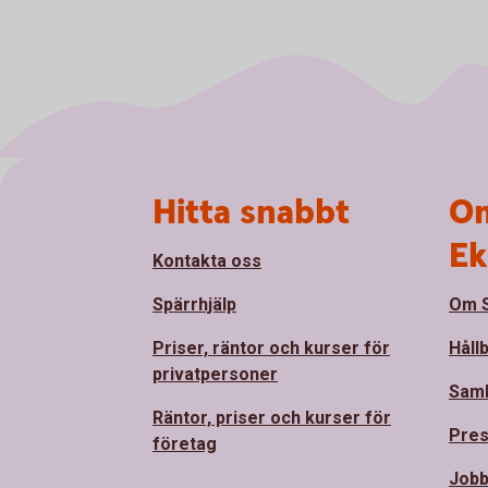
Sidfot
Hitta snabbt
Om
Ek
Kontakta oss
Spärrhjälp
Om S
Priser, räntor och kurser för
Håll
privatpersoner
Sam
Räntor, priser och kurser för
Pre
företag
Jobb