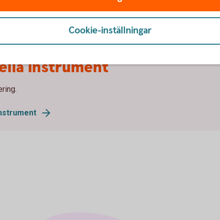
Placeringskonto Företag
Cookie-inställningar
ella instrument
ring.
instrument