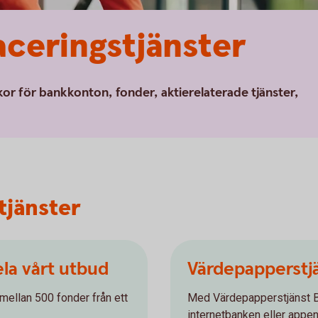
aceringstjänster
lkor för bankkonton, fonder, aktierelaterade tjänster,
tjänster
ela vårt utbud
Värdepapperstj
j mellan 500 fonder från ett
Med Värdepapperstjänst Ba
internetbanken eller appen