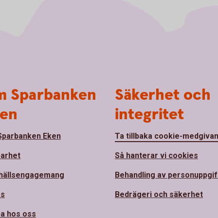
 Sparbanken
Säkerhet och
en
integritet
parbanken Eken
Ta tillbaka cookie-medgiva
barhet
Så hanterar vi cookies
hällsengagemang
Behandling av personuppgif
ss
Bedrägeri och säkerhet
a hos oss