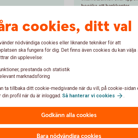
besöka ett bankkontor.
åra cookies, ditt val
Värdepapperstjänst Bas
vänder nödvändiga cookies eller liknande tekniker för att
latsen ska fungera för dig. Det finns även cookies du kan välj
ttrar din upplevelse:
tjänster
unktioner, prestanda och statistik
elevant marknadsföring
Placeringskonto Företag
n ta tillbaka ditt cookie-medgivande när du vill, på cookie-sidan 
 din profil när du är inloggad.
Så hanterar vi cookies
.
Fria uttag. Med Placeringskonto Företag
skapar du en ekonomisk buffert för ditt
Godkänn alla cookies
företag, samtidigt som pengarna alltid
finns tillgängliga.
Bara nödvändiga cookies