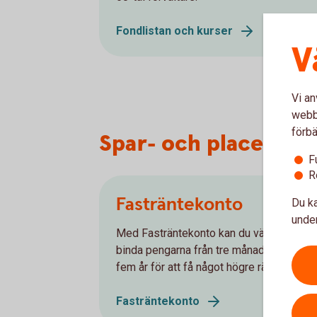
Fondlistan och kurser
V
Vi an
webbp
förbä
Spar- och placerings
F
R
Fasträntekonto
Du ka
under
Med Fasträntekonto kan du välja att
binda pengarna från tre månader upp till
fem år för att få något högre ränta.
Fasträntekonto