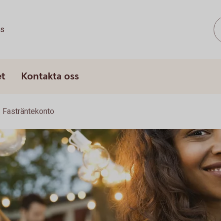
ss
et
Kontakta oss
Fasträntekonto