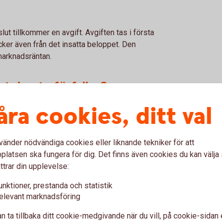
lut tillkommer en avgift. Avgiften tas i första
äcker även från det insatta beloppet. Den
marknadsräntan.
ntekonto förfaller?
åra cookies, ditt val
ngarna till det konto du valde när du startade
r valt under kontodetaljer i din internetbank
vänder nödvändiga cookies eller liknande tekniker för att
skt, tillsammans med din sparränta, från
latsen ska fungera för dig. Det finns även cookies du kan välj
er om du inte valt att förnya ditt
ttrar din upplevelse:
å en helgdag, blir det i stället nästkommande
unktioner, prestanda och statistik
elevant marknadsföring
n ta tillbaka ditt cookie-medgivande när du vill, på cookie-sidan 