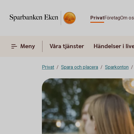
Privat
Företag
Om o
Meny
Våra tjänster
Händelser i liv
Privat
Spara och placera
Sparkonton