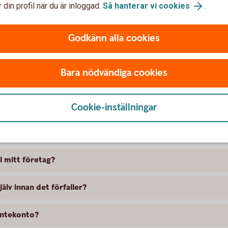
 din profil när du är inloggad.
Så hanterar vi cookies
.
r information
Godkänn alla cookies
Bara nödvändiga cookies
ffektiv ränta?
 för Fasträntekontot?
Cookie-inställningar
l mitt företag?
älv innan det förfaller?
äntekonto?