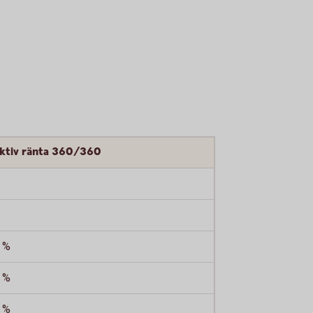
ektiv ränta 360/360
 %
 %
 %