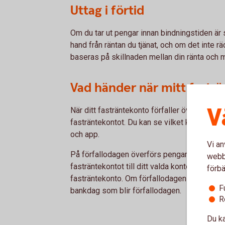
Uttag i förtid
Om du tar ut pengar innan bindningstiden är s
hand från räntan du tjänat, och om det inte r
baseras på skillnaden mellan din ränta och 
Vad händer när mitt fasträ
V
När ditt fasträntekonto förfaller överförs pe
fasträntekontot. Du kan se vilket konto du ha
och app.
Vi an
På förfallodagen överförs pengarna automati
webbp
fasträntekontot till ditt valda konto. Detta sk
förbä
fasträntekonto. Om förfallodagen inträffar p
F
bankdag som blir förfallodagen.
R
Du ka