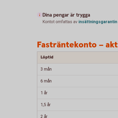
Dina pengar är trygga
Kontot omfattas av
insättningsgarantin
Fasträntekonto – ak
Löptid
3 mån
6 mån
1 år
1,5 år
2 år