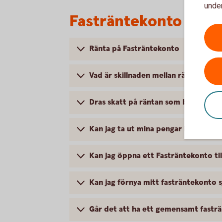
under
Fasträntekonto – me
Ränta på Fasträntekonto
Vad är skillnaden mellan ränta och e
Dras skatt på räntan som betalas ut
Kan jag ta ut mina pengar i förtid?
Kan jag öppna ett Fasträntekonto til
Kan jag förnya mitt fasträntekonto sj
Går det att ha ett gemensamt fastr