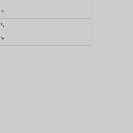
 %
 %
 %