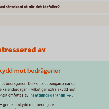
asträntekontot när det förfaller?
ntresserad av
skydd mot bedrägerier
mot bedrägerier. Du kan ta ut pengarna när du
tre kalenderdagar – vilket ger extra skydd mot
Kontot omfattas av
insättningsgarantin
.
g – ger ökat skydd mot bedragare