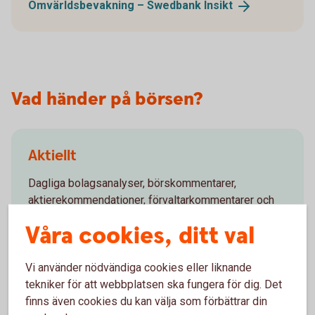
Omvärldsbevakning – Swedbank
Insikt
Vad händer på börsen?
Aktiellt
Dagliga bolagsanalyser, börskommentarer,
aktierekommendationer, förvaltarkommentarer och
tips runt pension och privatekonomi.
Våra cookies, ditt val
Aktiellt
(swedbank-aktiellt.se)
Vi använder nödvändiga cookies eller liknande
tekniker för att webbplatsen ska fungera för dig. Det
finns även cookies du kan välja som förbättrar din