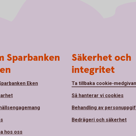
 Sparbanken
Säkerhet och
en
integritet
parbanken Eken
Ta tillbaka cookie-medgiva
barhet
Så hanterar vi cookies
hällsengagemang
Behandling av personuppgif
ss
Bedrägeri och säkerhet
a hos oss