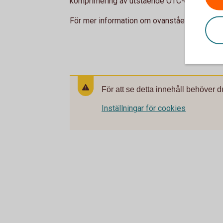
komprimering av utstående OTC-derivat.
För mer information om ovanstående se
ES
För att se detta innehåll behöver d
Inställningar för cookies