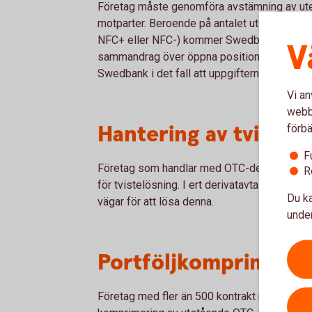
Företag måste genomföra avstämning av ut
motparter. Beroende på antalet utestående a
NFC+ eller NFC-) kommer Swedbank på daglig-
V
sammandrag över öppna positioner. Företage
Swedbank i det fall att uppgifterna inte stä
Vi an
webbp
Hantering av tvister
förbä
F
Företag som handlar med OTC-derivat måste 
R
för tvistelösning. I ert derivatavtal med Swe
Du ka
vägar för att lösa denna.
under
Portföljkomprimerin
Företag med fler än 500 kontrakt mot en och