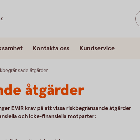
ss
rksamhet
Kontakta oss
Kundservice
kbegränsade åtgärder
nde åtgärder
nger EMIR krav på att vissa riskbegränsande åtgärder
ansiella och icke-finansiella motparter: