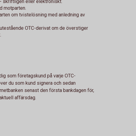
skriftligen eller elektroniskt.
d motparten.
ten om tvistelösning med anledning av
v utestående OTC-derivat om de överstiger
.
 dig som företagskund på varje OTC-
höver du som kund signera och sedan
nternetbanken senast den första bankdagen för,
aktuell affärsdag.