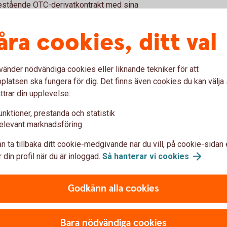
estående OTC-derivatkontrakt med sina
ffärer och motpartens klassificering (FC,
, vecko-, kvartals- eller årsbasis skicka ut
åra cookies, ditt val
t får sedan gå igenom och vända sig till
mmer.
vänder nödvändiga cookies eller liknande tekniker för att
latsen ska fungera för dig. Det finns även cookies du kan välj
ttrar din upplevelse:
unktioner, prestanda och statistik
ha avtalat med sina motparter om rutiner
elevant marknadsföring
dbank framgår hur en tvist initieras samt
n ta tillbaka ditt cookie-medgivande när du vill, på cookie-sidan 
 din profil när du är inloggad.
Så hanterar vi
cookies
.
g
Godkänn alla cookies
 samma motpart måste ta fram rutiner för
Bara nödvändiga cookies