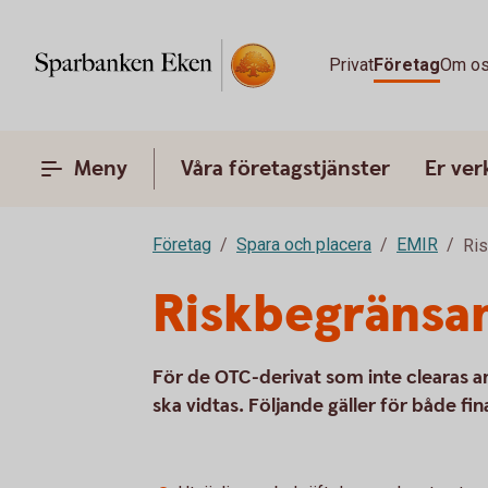
Privat
Företag
Om o
Meny
Våra företagstjänster
Er ve
Företag
Spara och placera
EMIR
Ris
Riskbegränsa
För de OTC-derivat som inte clearas a
ska vidtas. Följande gäller för både fin