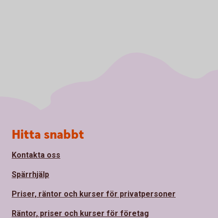
Sidfot
Hitta snabbt
Kontakta oss
Spärrhjälp
Priser, räntor och kurser för privatpersoner
Räntor, priser och kurser för företag