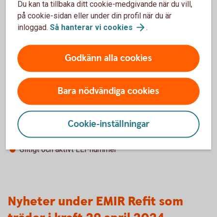
Rapporteringsavtal med Swedbank
Du kan ta tillbaka ditt cookie-medgivande när du vill,
Giltigt och aktivt LEI-nummer
på cookie-sidan eller under din profil när du är
inloggad.
Så hanterar vi
cookies
.
FC, FC- och NFC+
Godkänn alla cookies
Ni som kund som är klassificerad som FC, FC- och NFC+ är
rapporteringsskylda under EMIR för era OTC-derivat och
ETD transaktioner. Swedbank och sparbankerna erbjuder
Bara nödvändiga cookies
hjälp med denna rapportering, så kallad delegerad
rapportering, för derivataffärer som görs med eller via
Swedbank. För att erhålla tjänsten krävs:
Cookie-inställningar
Rapporteringsavtal med Swedbank
Giltigt och aktivt LEI-nummer
Nyheter under EMIR Refit som