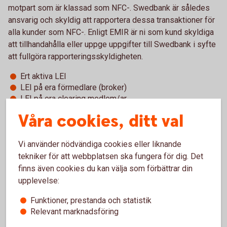
motpart som är klassad som NFC-. Swedbank är således
ansvarig och skyldig att rapportera dessa transaktioner för
alla kunder som NFC-. Enligt EMIR är ni som kund skyldiga
att tillhandahålla eller uppge uppgifter till Swedbank i syfte
att fullgöra rapporteringsskyldigheten.
Ert aktiva LEI
LEI på era förmedlare (broker)
LEI på era clearing medlem/ar
Att ni uppger om er handel inte är länkad till den av er
Våra cookies, ditt val
bedrivna verksamheten.
Dessa uppgifter kan komma att inhämtas av er.
Vi använder nödvändiga cookies eller liknande
tekniker för att webbplatsen ska fungera för dig. Det
Ni som NFC- är dock rapporteringsskyldiga för era ETD
finns även cookies du kan välja som förbättrar din
transaktioner. Swedbank och sparbankerna erbjuder hjälp
upplevelse:
med denna rapportering, så kallad delegerad rapportering,
för ETD-transaktioner som görs med eller via Swedbank.
Funktioner, prestanda och statistik
För att erhålla tjänsten krävs:
Relevant marknadsföring