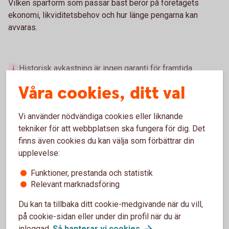
Vilken sparform som passar bäst beror på företagets
ekonomi, likviditetsbehov och hur länge pengarna kan
avvaras.
Historisk avkastning är ingen garanti för framtida
avkastning. Investeringar i finansiella instrument innebär
Våra cookies, ditt val
en risk och du kan förlora hela eller delar av ditt
investerade kapital. Faktablad och informationsbroschyr
Vi använder nödvändiga cookies eller liknande
för fonder finns i
Fondlistan
.
tekniker för att webbplatsen ska fungera för dig. Det
finns även cookies du kan välja som förbättrar din
upplevelse:
Sparkonton för företag
Funktioner, prestanda och statistik
Relevant marknadsföring
På ett sparkonto kan företagets pengar växa tryggt.
Du kan ta tillbaka ditt cookie-medgivande när du vill,
Vilket konto som passar bäst beror på placeringens
på cookie-sidan eller under din profil när du är
storlek och hur länge pengarna kan avvaras.
inloggad.
Så hanterar vi
cookies
.