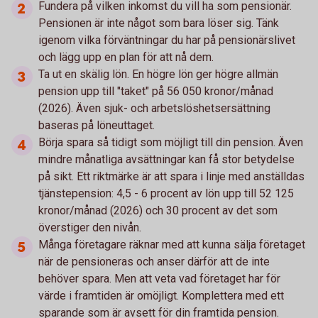
Fundera på vilken inkomst du vill ha som pensionär.
Pensionen är inte något som bara löser sig. Tänk
igenom vilka förväntningar du har på pensionärslivet
och lägg upp en plan för att nå dem.
Ta ut en skälig lön. En högre lön ger högre allmän
pension upp till "taket" på 56 050 kronor/månad
(2026). Även sjuk- och arbetslöshetsersättning
baseras på löneuttaget.
Börja spara så tidigt som möjligt till din pension. Även
mindre månatliga avsättningar kan få stor betydelse
på sikt. Ett riktmärke är att spara i linje med anställdas
tjänstepension: 4,5 - 6 procent av lön upp till 52 125
kronor/månad (2026) och 30 procent av det som
överstiger den nivån.
Många företagare räknar med att kunna sälja företaget
när de pensioneras och anser därför att de inte
behöver spara. Men att veta vad företaget har för
värde i framtiden är omöjligt. Komplettera med ett
sparande som är avsett för din framtida pension.