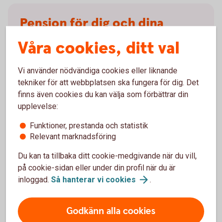
Pension för dig och dina
anställda
Våra cookies, ditt val
Vi erbjuder tjänstepension och försäkringar för både
Vi använder nödvändiga cookies eller liknande
små och stora företag. Vill du bli en mer attraktiv
tekniker för att webbplatsen ska fungera för dig. Det
arbetsgivare eller förbättra din pension som
finns även cookies du kan välja som förbättrar din
egenföretagare? Vi hjälper dig att hitta rätt lösning!
upplevelse:
Prata tjänstepension med
oss
Funktioner, prestanda och statistik
Relevant marknadsföring
Du kan ta tillbaka ditt cookie-medgivande när du vill,
på cookie-sidan eller under din profil när du är
inloggad.
Så hanterar vi
cookies
.
Extrainsättning
tjänstepension
Godkänn alla cookies