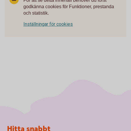
För att se detta innehåll behöver du först
godkänna cookies för Funktioner, prestanda
och statistik.
Inställningar för cookies
Sidfot
Hitta snabbt