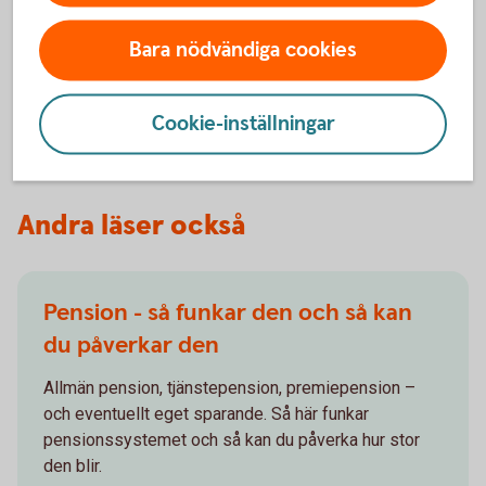
Har du utrymme för extrainsättning till din
pension? Vi hjälper dig att se vad som är bäst för dig
Bara nödvändiga cookies
och företaget.
Extrainsättning
tjänstepension
Cookie-inställningar
Andra läser också
Pension - så funkar den och så kan
du påverkar den
Allmän pension, tjänstepension, premiepension –
och eventuellt eget sparande. Så här funkar
pensionssystemet och så kan du påverka hur stor
den blir.