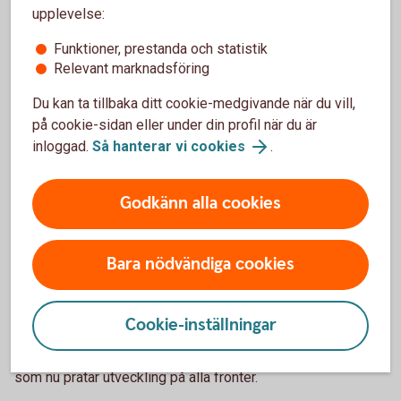
upplevelse:
Funktioner, prestanda och statistik
Relevant marknadsföring
Du kan ta tillbaka ditt cookie-medgivande när du vill,
på cookie-sidan eller under din profil när du är
inloggad.
Så hanterar vi cookies
.
Erik och Pierre, Signatur Vin & Bistro
Barndomsvännerna bakom
Godkänn alla cookies
Signatur Vin & Bistro
Tro på sig själva, hög arbetsmoral och att ta hjälp av en
Bara nödvändiga cookies
mentor eller de som har erfarenhet i branschen är Erik och
Pierres tips till de som går och drömmer om att driva eget
företag.
Cookie-inställningar
Möt killarna som öppnade restaurang mitt i en pandemi och
som nu pratar utveckling på alla fronter.