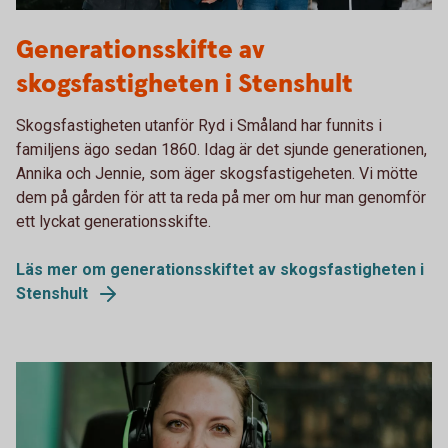
Webb Standard 2000x1210 - webb-2000x1200-
Generationsskifte av
Generationsskifte1
skogsfastigheten i Stenshult
Skogsfastigheten utanför Ryd i Småland har funnits i
familjens ägo sedan 1860. Idag är det sjunde generationen,
Annika och Jennie, som äger skogsfastigeheten. Vi mötte
dem på gården för att ta reda på mer om hur man genomför
ett lyckat generationsskifte.
Läs mer om generationsskiftet av skogsfastigheten i
Stenshult