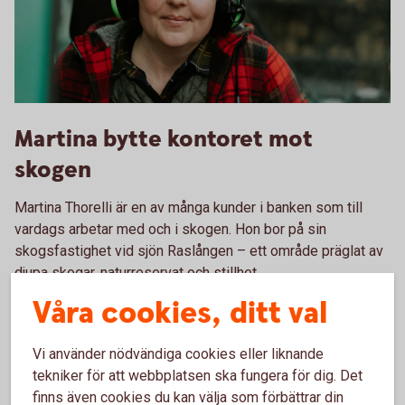
Skogsarbetare Martina
Martina bytte kontoret mot
skogen
Martina Thorelli är en av många kunder i banken som till
vardags arbetar med och i skogen. Hon bor på sin
skogsfastighet vid sjön Raslången – ett område präglat av
djupa skogar, naturreservat och stillhet.
Våra cookies, ditt val
Läs om vårt möte med Martina
Vi använder nödvändiga cookies eller liknande
tekniker för att webbplatsen ska fungera för dig. Det
finns även cookies du kan välja som förbättrar din