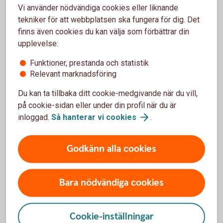
Vi använder nödvändiga cookies eller liknande
Om ditt företag tecknar Swedbank Pensionsplan till förmån
tekniker för att webbplatsen ska fungera för dig. Det
för en anställd är premien avdragsgill med upp till 35
finns även cookies du kan välja som förbättrar din
procent av den anställdes lön, dock max tio prisbasbelopp.
upplevelse:
Skatteregler
Funktioner, prestanda och statistik
Relevant marknadsföring
Se över basbelopp inför årsskiftet
Du kan ta tillbaka ditt cookie-medgivande när du vill,
Inför årsskiftet kan det vara bra att se över kommande
på cookie-sidan eller under din profil när du är
förändringar i basbelopp för att se om du behöver göra
inloggad.
Så hanterar vi
cookies
.
justeringar.
Basbelopp
Godkänn alla cookies
Bara nödvändiga cookies
Förköpsinformation och villkor
Cookie-inställningar