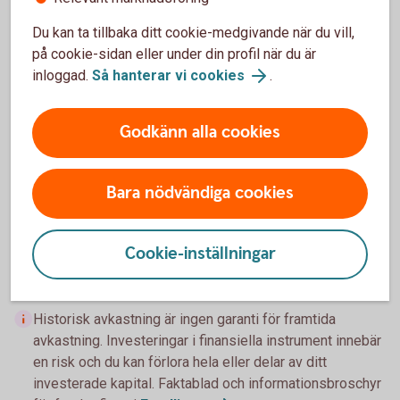
Försäljning/återköp
Du kan ta tillbaka ditt cookie-medgivande när du vill,
på cookie-sidan eller under din profil när du är
inloggad.
Så hanterar vi cookies
.
Externa fonder
Godkänn alla cookies
Inbetalning
Fondbyte
Bara nödvändiga cookies
Försäljning/återköp
Cookie-inställningar
Historisk avkastning är ingen garanti för framtida
avkastning. Investeringar i finansiella instrument innebär
en risk och du kan förlora hela eller delar av ditt
investerade kapital. Faktablad och informationsbroschyr