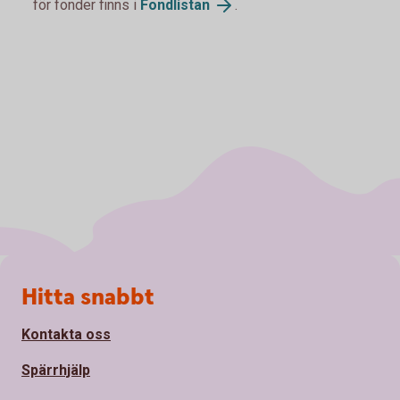
för fonder finns i
Fondlistan
.
Sidfot
Hitta snabbt
Kontakta oss
Spärrhjälp