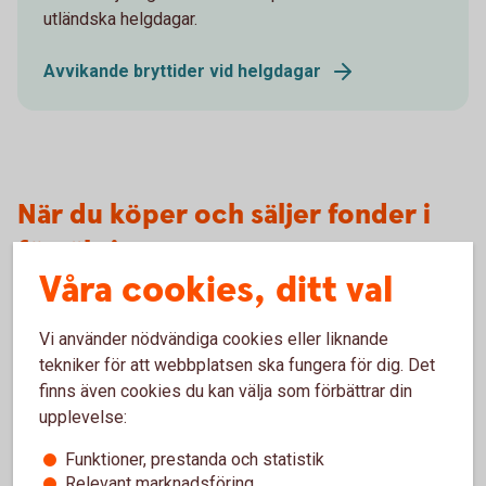
utländska helgdagar.
Avvikande bryttider vid helgdagar
När du köper och säljer fonder i
försäkring
Våra cookies, ditt val
Swedbank Roburs fonder
Vi använder nödvändiga cookies eller liknande
tekniker för att webbplatsen ska fungera för dig. Det
Inbetalning
finns även cookies du kan välja som förbättrar din
upplevelse:
Fondbyte
Funktioner, prestanda och statistik
Relevant marknadsföring