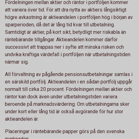
Fördelningen mellan aktier och räntor i portföljen kommer
att variera över tid. För att dra nytta av aktiers långsiktigt
högre avkastning är aktieandelen i portföljen hög i början av
sparperioden, då det är lång tid kvar till utbetalning.
Samtidigt är aktier, på kort sikt, betydligt mer riskabla än
räntebärande tillgångar. Aktieandelen kommer därför
successivt att trappas ner i syfte att minska risken och
undvika kraftiga värdefall i portföljen när utbetalningstiden
närmar sig.
All förvaltning av pågående pensionsutbetalningar samlas i
en särskild portfölj. Aktieandelen i en sådan portfölj uppgår
normalt till cirka 20 procent. Fördelningen mellan aktier och
räntor kan dock även under utbetalningstiden variera
beroende på marknadsvärdering. Om utbetalningarna sker
under kort eller lång tid är också avgörande för hur stor
aktieandelen är.
Placeringar i räntebärande papper görs på den svenska
marknaden.