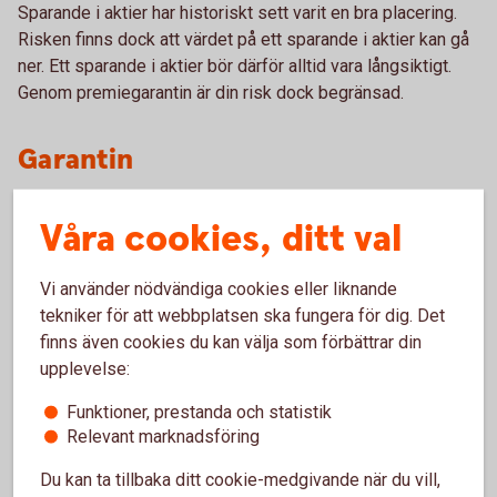
Sparande i aktier har historiskt sett varit en bra placering.
Risken finns dock att värdet på ett sparande i aktier kan gå
ner. Ett sparande i aktier bör därför alltid vara långsiktigt.
Genom premiegarantin är din risk dock begränsad.
Garantin
Garantin innebär att värdet på sparandet den dag du går i
Våra cookies, ditt val
pension aldrig kommer att vara mindre än summan av de
premier som har betalats in i försäkringen. Det gäller
Vi använder nödvändiga cookies eller liknande
oavsett utvecklingen på börsen. Det garanterade beloppet
tekniker för att webbplatsen ska fungera för dig. Det
kallas Garantivärde. Garantin gäller även om kunden skulle
finns även cookies du kan välja som förbättrar din
avlida innan ålderspensionen börjat utbetalas, under
upplevelse:
förutsättning att kunden valt återbetalningsskydd.
Funktioner, prestanda och statistik
Överskott
Relevant marknadsföring
Du kan ta tillbaka ditt cookie-medgivande när du vill,
All avkastning som uppstår vid förvaltningen av spararnas