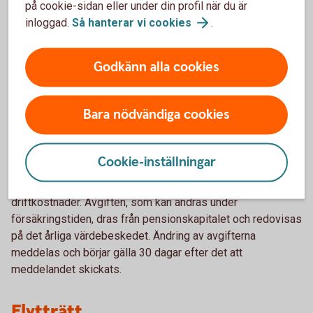
på cookie-sidan eller under din profil när du är
pengar, efter avdrag för kapitalförvaltningsavgift, tillförs
inloggad.
Så hanterar vi
cookies
.
över tiden kollektivet av sparare inom SAF-LO i form av
total-avkastning. Avkastningen av tillgångarna fördelas på
försäkringarna genom en av Swedbank Försäkring vid var
Godkänn alla cookies
tid bestämd avkastningsränta. Avkastningsräntan bestäms
som en funktion av totalavkastningen och värdet av
förväntade garantiutbetalningar.
Bara nödvändiga cookies
Pris
Cookie-inställningar
Swedbank Försäkring tar ut en avgift per försäkrad för
driftkostnader. Avgiften, som kan ändras under
försäkringstiden, dras från pensionskapitalet och redovisas
på det årliga värdebeskedet. Ändring av avgifterna
meddelas och börjar gälla 30 dagar efter det att
meddelandet skickats.
Flytträtt