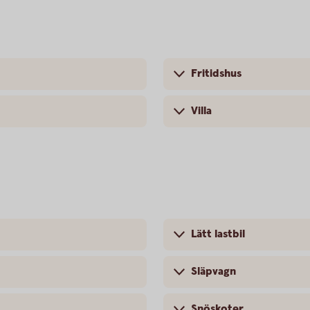
Fritidshus
Villa
Lätt lastbil
Släpvagn
Snöskoter