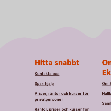
Sidfot
Hitta snabbt
Om
Ek
Kontakta oss
Spärrhjälp
Om S
Priser, räntor och kurser för
Håll
privatpersoner
Sam
Räntor, priser och kurser för