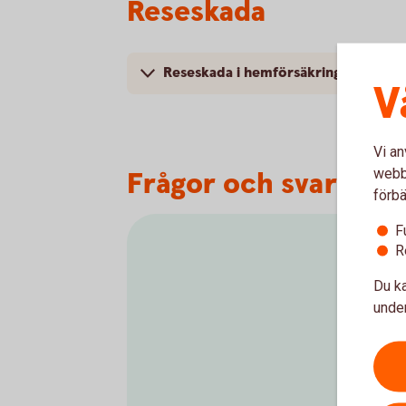
Reseskada
Reseskada i hemförsäkringen
V
Vi an
webbp
Frågor och svar om 
förbä
F
R
Du ka
under