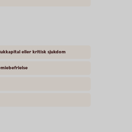
jukkapital eller kritisk sjukdom
emiebefrielse