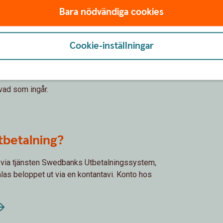
Bara nödvändiga cookies
?
sbesked eller internetbanken.
Cookie-inställningar
ngen täcker min skada?
 vad som ingår.
tbetalning?
r via tjänsten Swedbanks Utbetalningssystem,
alas beloppet ut via en kontantavi. Konto hos