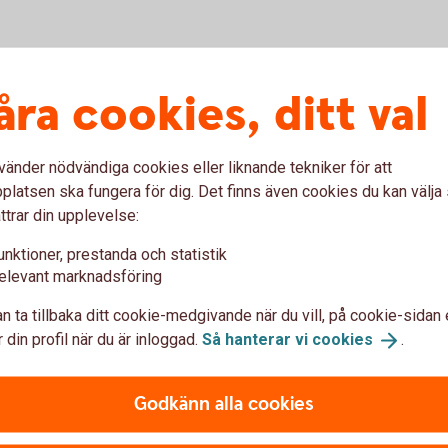
Reseskada i kortförsäk
åra cookies, ditt val
vänder nödvändiga cookies eller liknande tekniker för att
latsen ska fungera för dig. Det finns även cookies du kan välj
skador och skadeanmälan
ttrar din upplevelse:
unktioner, prestanda och statistik
elevant marknadsföring
Frågor?
n ta tillbaka ditt cookie-medgivande när du vill, på cookie-sidan 
 din profil när du är inloggad.
Så hanterar vi
cookies
.
Godkänn alla cookies