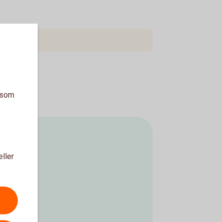
ringen
a som
eller