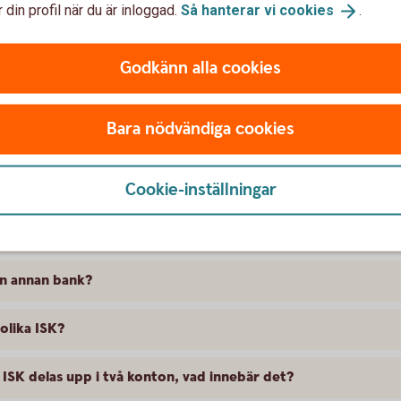
 din profil när du är inloggad.
Så hanterar vi
cookies
.
ISK
Godkänn alla cookies
Bara nödvändiga cookies
Cookie-inställningar
ngar på mitt barns ISK?
 en annan bank?
olika ISK?
 ISK delas upp i två konton, vad innebär det?