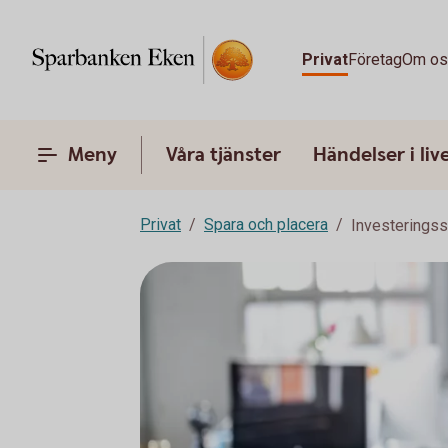
Privat
Företag
Om o
Meny
Våra tjänster
Händelser i liv
Privat
Spara och placera
Investeringss