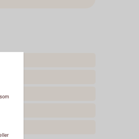
a som
eller