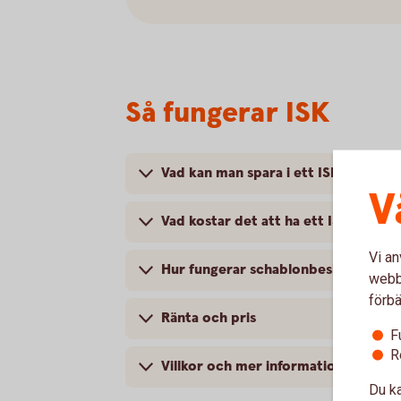
Så fungerar ISK
Vad kan man spara i ett ISK?
V
Vad kostar det att ha ett ISK?
Vi an
Hur fungerar schablonbeskattningen
webbp
förbä
Ränta och pris
F
R
Villkor och mer information
Du ka