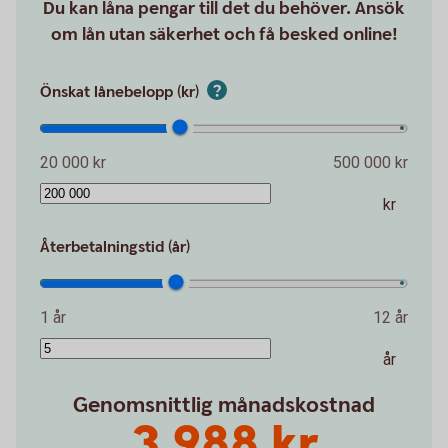
Du kan låna pengar till det du behöver. Ansök
om lån utan säkerhet och få besked online!
Önskat lånebelopp (kr)
20 000 kr
500 000 kr
kr
Återbetalningstid (år)
1 år
12 år
år
Genomsnittlig månadskostnad
3 988 kr