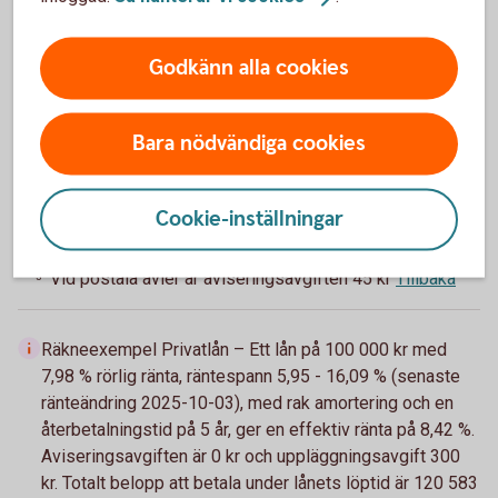
Aviseringsavgift e-faktura
Godkänn alla cookies
0 kr
3
Bara nödvändiga cookies
Räntan är rörlig och sätts individuellt efter
Tillbaka
1
dina ekonomiska förutsättningar.
Cookie-inställningar
Gäller vid 100 000 kr.
Tillbaka
2
Vid postala avier är aviseringsavgiften 45 kr
Tillbaka
3
Räkneexempel Privatlån – Ett lån på 100 000 kr med
7,98 % rörlig ränta, räntespann 5,95 - 16,09 % (senaste
ränteändring 2025-10-03), med rak amortering och en
återbetalningstid på 5 år, ger en effektiv ränta på 8,42 %.
Aviseringsavgiften är 0 kr och uppläggningsavgift 300
kr. Totalt belopp att betala under lånets löptid är 120 583