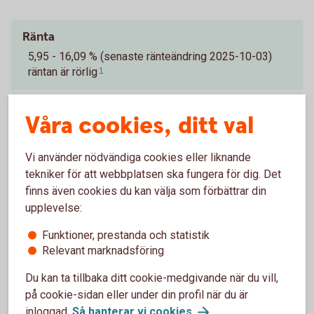
Ränta
5,95 - 16,09 % (senaste ränteändring 2025-10-03)
räntan är rörlig
1
Effektiv ränta
Våra cookies, ditt val
8,42 %
2
Vi använder nödvändiga cookies eller liknande
Lånebelopp
tekniker för att webbplatsen ska fungera för dig. Det
20 000 - 500 000 kr
finns även cookies du kan välja som förbättrar din
upplevelse:
Återbetalningstid
Funktioner, prestanda och statistik
upp till 12 år
Relevant marknadsföring
Du kan ta tillbaka ditt cookie-medgivande när du vill,
Uppläggningsavgift
på cookie-sidan eller under din profil när du är
300 kr
inloggad.
Så hanterar vi
cookies
.