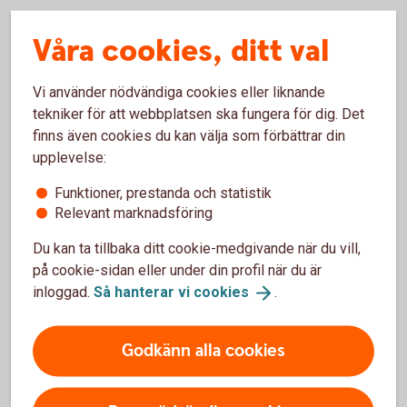
Våra cookies, ditt val
Ersättning vid mobbning
Vi använder nödvändiga cookies eller liknande
Barn och unga (upp till 20 år) som utsätts för
tekniker för att webbplatsen ska fungera för dig. Det
mobbning kan få ekonomisk ersättning och upp till
finns även cookies du kan välja som förbättrar din
tio besök hos psykolog.
upplevelse:
Funktioner, prestanda och statistik
Relevant marknadsföring
Du kan ta tillbaka ditt cookie-medgivande när du vill,
på cookie-sidan eller under din profil när du är
inloggad.
Så hanterar vi
cookies
.
ID-försäkring
Vägledning och råd om ditt personnummer kapas. Du
Godkänn alla cookies
kan även få ersättning för juridisk assistans, upp till
100 000 kronor.