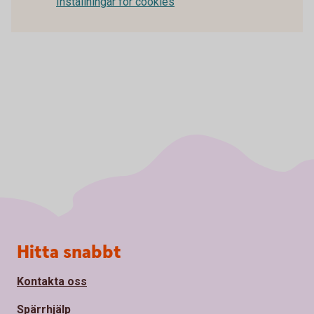
Inställningar för cookies
Sidfot
Hitta snabbt
Kontakta oss
Spärrhjälp