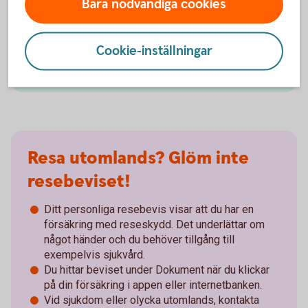
Bara nödvändiga cookies
Om du har en hemförsäkring och drabbas av ID-stöld
kan du ringa oss dygnet runt, alla dagar i veckan.
Cookie-inställningar
0770-45 60 24
Resa utomlands? Glöm inte
resebeviset!
Ditt personliga resebevis visar att du har en
försäkring med reseskydd. Det underlättar om
något händer och du behöver tillgång till
exempelvis sjukvård.
Du hittar beviset under Dokument när du klickar
på din försäkring i appen eller internetbanken.
Vid sjukdom eller olycka utomlands, kontakta