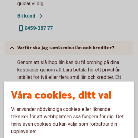
guidar vi dig.
Bli
kund
0459-387 77
Varför ska jag samla mina lån och krediter?
Genom att slå ihop lån kan du få ordning på dina
kostnader genom att bara betala för ett privatlån
istället för två eller flera små lån och krediter. Ett
samlingslån ger dig också en bättre överblick på
Våra cookies, ditt val
dina utgifter varje månad.
Vi använder nödvändiga cookies eller liknande
Vad krävs för att jag ska få låna?
tekniker för att webbplatsen ska fungera för dig. Det
finns även cookies du kan välja som förbättrar din
För att få låna ska du vara 18 år och ha en
upplevelse:
regelbunden inkomst, som inte är bidrag,