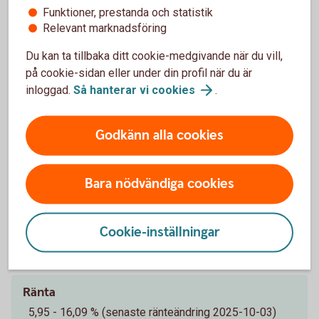
studiemedel eller liknande. Det ska finnas utrymme
Funktioner, prestanda och statistik
i din ekonomi att betala kostnaderna som är
Relevant marknadsföring
förknippade med lånet. Du får inte ha några
betalningsanmärkningar.
Du kan ta tillbaka ditt cookie-medgivande när du vill,
på cookie-sidan eller under din profil när du är
inloggad.
Så hanterar vi
cookies
.
Vad får jag för ränta?
Räntan är rörlig och mellan 5,95 - 16,09 % (senaste
Godkänn alla cookies
ränteändring 2025-10-03) och sätts individuellt
efter dina ekonomiska förutsättningar.
Bara nödvändiga cookies
Cookie-inställningar
Pris och ränta Privatlån
Ränta
5,95 - 16,09 % (senaste ränteändring 2025-10-03)