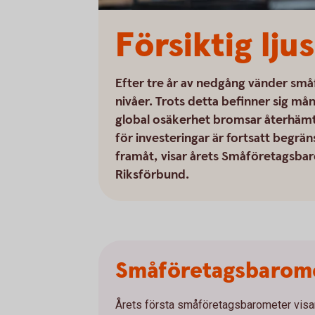
Försiktig lj
Efter tre år av nedgång vänder småf
nivåer. Trots detta befinner sig mån
global osäkerhet bromsar återhäm
för investeringar är fortsatt begrä
framåt, visar årets Småföretagsb
Riksförbund.
Småföretagsbarom
Årets första småföretagsbarometer visar 