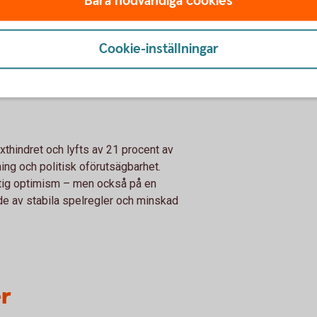
Bara nödvändiga cookies
ed tidigare år. I vårens mätning uppger 34
r stärkts, medan 31 procent uppger en
Cookie-inställningar
ringar fortsatt begränsat, särskilt bland de
onkurser har minskat.
äxthindret och lyfts av 21 procent av
ing och politisk oförutsägbarhet.
tig optimism – men också på en
de av stabila spelregler och minskad
er