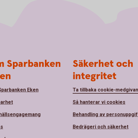
 Sparbanken
Säkerhet och
en
integritet
parbanken Eken
Ta tillbaka cookie-medgiva
barhet
Så hanterar vi cookies
hällsengagemang
Behandling av personuppgif
ss
Bedrägeri och säkerhet