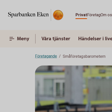
Privat
Företag
Om o
Meny
Våra tjänster
Händelser i liv
Företagande
Småföretagsbarometern