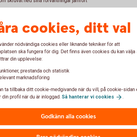
om skruvat ned sina förväntningar jämfört
åra cookies, ditt val
la företagens syn på framtiden. Geopolitiska
vänder nödvändiga cookies eller liknande tekniker för att
mpar optimismen, trots att orderingång,
latsen ska fungera för dig. Det finns även cookies du kan välj
vagt uppåt från mycket låga nivåer.
ttrar din upplevelse:
en lågkonjunktur snarare än i en tydlig
unktioner, prestanda och statistik
elevant marknadsföring
ragen lågkonjunktur, som ser ut att hålla i
tmaningar och konflikter utlöst varandra. Kriget
n ta tillbaka ditt cookie-medgivande när du vill, på cookie-sidan 
 effekter och dämpar konjunkturoptimismen,
 din profil när du är inloggad.
Så hanterar vi
cookies
.
rderingången, omsättningen och
i befinner fortsatt på låga nivåer, säger
wedbank.
Godkänn alla cookies
nsamheten