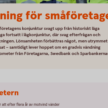
usning för småföretag
öretagens konjunktur svagt upp från historiskt låga
ga fortsatt i lågkonjunktur, där svag efterfrågan och
tningen. Lönsamheten förbättras något, men utrymmet
nsat – samtidigt lever hoppet om en gradvis vändning
arometer från Företagarna, Swedbank och Sparbankerna
etern
att efter flera år av motvind vänder