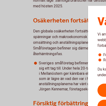
normalt läge. Samtliga branscher har dessut
med hösten 2025.
V
Osäkerheten fortsätter
Den globala osäkerheten fortsätter att präg
Vi an
spänningar och makroekonomisk turbulens dä
webbp
omsättning och anställningsplaner har vänt s
förbä
Småföretagen befinner sig därmed i en utdrag
återhämtningsfas.
F
R
Sveriges småföretag befinner sig i en utd
sig ett tag till. Under hela 20-talet har u
Du ka
i Mellanöstern ger kännbara ekonomiska
under
som är lägre än vad den var i höstas. O
anställningsplanerna har vänt upp – men v
Jörgen Kennemar, företagsekonom på S
Försiktig förbättring i lö