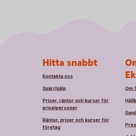
Sidfot
Hitta snabbt
Om
Ek
Kontakta oss
Spärrhjälp
Om S
Priser, räntor och kurser för
Håll
privatpersoner
Sam
Räntor, priser och kurser för
Pre
företag