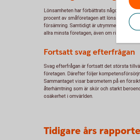
Lönsamheten har förbättrats något jämfört m
procent av småföretagen att lönsamheten ha
försämring. Samtidigt är utrymmet för investe
allra minsta företagen, även om risken för k
Fortsatt svag efterfrågan
Svag efterfrågan är fortsatt det största tillv
företagen. Därefter följer kompetensförsörjn
Sammantaget visar barometern på en försik
återhämtning som är skör och starkt beroen
osäkerhet i omvärlden.
Tidigare års rapport