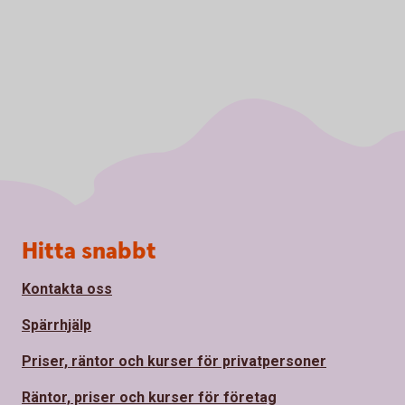
Sidfot
Hitta snabbt
Kontakta oss
Spärrhjälp
Priser, räntor och kurser för privatpersoner
Räntor, priser och kurser för företag