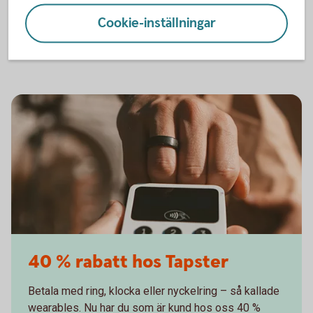
Cookie-inställningar
Anslut till Click to Pay i
appen
40 % rabatt hos Tapster
Betala med ring, klocka eller nyckelring – så kallade
wearables. Nu har du som är kund hos oss 40 %