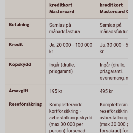
kreditkort
kreditkort
Mastercard
Mastercard Gu
Betalning
Samlas på
Samlas på
månadsfaktura
månadsfaktura
Kredit
Ja, 20 000 - 100 000
Ja, 30 000 - 50
kr
kr
Köpskydd
Ingår (drulle,
Ingår (drulle,
prisgaranti)
prisgaranti,
evenemang, nyc
Årsavgift
195 kr
495 kr
Reseförsäkring
Kompletterande
Kompletterande
kortförsäkring -
reseförsäkring 
avbeställningsskydd
avbeställnings
(max 30 000 per
(max 30 000 pe
person) försenad
försäkrad) förs