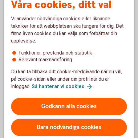
Våra cookies, ditt val
Vi använder nödvändiga cookies eller liknande
tekniker för att webbplatsen ska fungera för dig. Det
finns även cookies du kan välja som förbättrar din
upplevelse:
Funktioner, prestanda och statistik
Relevant marknadsföring
Shoppa med ett klick
Du kan ta tillbaka ditt cookie-medgivande när du vill,
på cookie-sidan eller under din profil när du är
Anslut ditt bankkort
inloggad.
Så hanterar vi
cookies
.
Mastercard till
Click
to
Pay,
ett
snabbare
och
säkrare
Godkänn alla cookies
sätt att betala online utan
att behöva knappa in
Bara nödvändiga cookies
kortuppgifter och lösenord