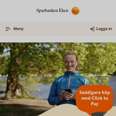
Meny
Logga in
Smidigare köp
med Click to
Pay