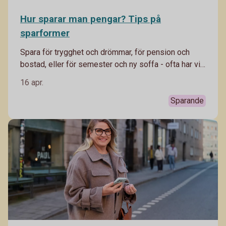
Hur sparar man pengar? Tips på
sparformer
Spara för trygghet och drömmar, för pension och
bostad, eller för semester och ny soffa - ofta har vi
flera olika mål med vårt sparande. Därför kan det
16 apr.
vara klokt att spara i olika sparformer. Häng med,
Madelén Falkenhäll, Swedbanks ekonom för
Sparande
finansiell hälsa förklarar.