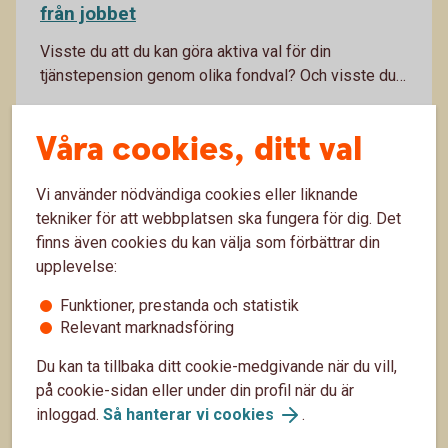
från jobbet
Visste du att du kan göra aktiva val för din
tjänstepension genom olika fondval? Och visste du
att du kan välja fonder som bidrar till en mer hållbar
9 okt. 2025
utveckling i samhället? Har du anställda kan du även
Våra cookies, ditt val
låta dem göra skillnad. Häng med – vi förklarar hur
Pension
Sparande
du kan påverka ditt pensionssparande.
Vi använder nödvändiga cookies eller liknande
tekniker för att webbplatsen ska fungera för dig. Det
finns även cookies du kan välja som förbättrar din
upplevelse:
Funktioner, prestanda och statistik
Relevant marknadsföring
Du kan ta tillbaka ditt cookie-medgivande när du vill,
på cookie-sidan eller under din profil när du är
inloggad.
Så hanterar vi cookies
.
Växla lön mot pensionssparande