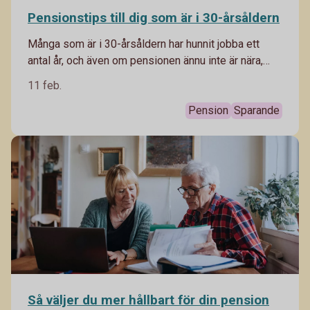
Pensionstips till dig som är i 30-årsåldern
Många som är i 30-årsåldern har hunnit jobba ett
antal år, och även om pensionen ännu inte är nära,
finns den nog mer på radarn än den gjorde i 20-
11 feb.
årsåldern. Här är pensionstipsen till dig som 30-
åring.
Pension
Sparande
Så väljer du mer hållbart för din pension