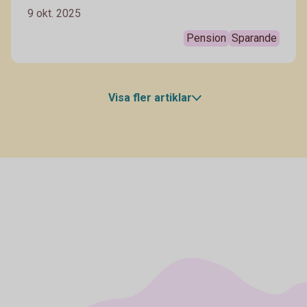
försent? Vår privatekonom Arturo Arques svarar och
9 okt. 2025
ger sina bästa tips till alla som är mitt i livet och inte
har kommit igång med ett sparande till pensionen.
Pension
Sparande
Visa fler artiklar