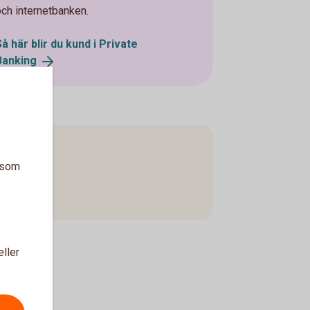
och internetbanken.
Så här blir du kund i Private
Banking
a som
eller