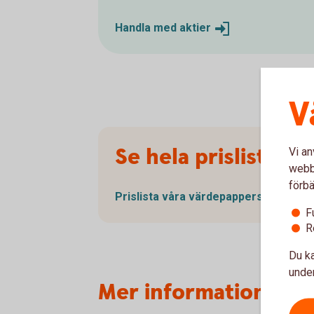
Handla med
aktier
V
Se hela prislistan
Vi an
webbp
förbä
Prislista våra
värdepapperstjänster
F
R
Du ka
under
Mer information