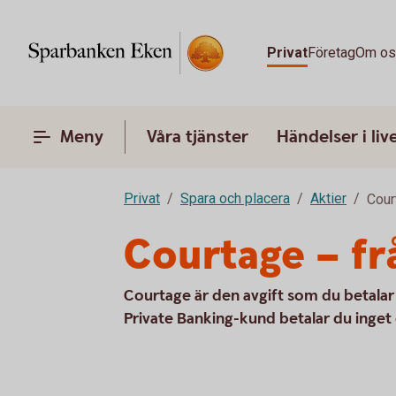
Privat
Företag
Om o
Meny
Våra tjänster
Händelser i liv
Privat
Spara och placera
Aktier
Cour
Courtage – fr
Courtage är den avgift som du betalar 
Private Banking-kund betalar du inget