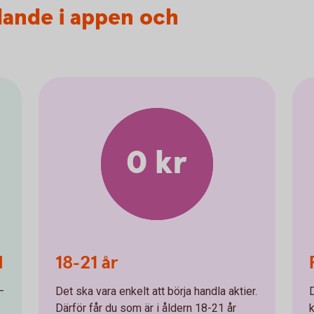
dande i appen och
0 kr
d
18-21 år
–
Det ska vara enkelt att börja handla aktier.
Därför får du som är i åldern 18-21 år