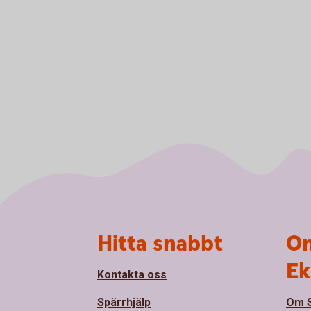
Sidfot
Hitta snabbt
Om
Ek
Kontakta oss
Spärrhjälp
Om S