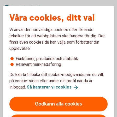
Certifikat (pdf)
Våra cookies, ditt val
ETF:er & Warranter (pdf)
Räntebevis (pdf)
Vi använder nödvändiga cookies eller liknande
tekniker för att webbplatsen ska fungera för dig. Det
Obligationer/Strukturerade produkter
finns även cookies du kan välja som förbättrar din
upplevelse:
Obligationer (pdf)
Strukturerade Produkter - Andrahandsmarknaden
Funktioner, prestanda och statistik
(pdf)
Relevant marknadsföring
Strukturerade Produkter - Primärmarknaden (pdf)
Du kan ta tillbaka ditt cookie-medgivande när du vill,
på cookie-sidan eller under din profil när du är
Terminer/Optioner
inloggad.
Så hanterar vi
cookies
.
Terminer - Aktier (pdf)
Godkänn alla cookies
Terminer - Index (pdf)
Optioner - Aktier (pdf)