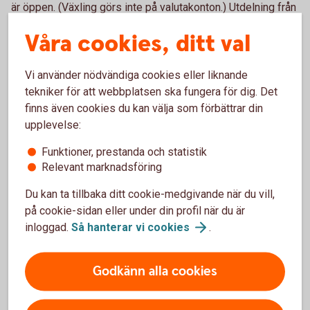
är öppen. (Växling görs inte på valutakonton.) Utdelning från
utländska aktier växlas automatiskt till SEK. Vid utdelning i
Våra cookies, ditt val
utländska depåbevis kan - utöver källskatt - administrativa
avgifter från tid till annan utgå i det utdelande bolagets
hemland, vilka i så fall dras från kundens konto i samband
Vi använder nödvändiga cookies eller liknande
med utdelningen.
tekniker för att webbplatsen ska fungera för dig. Det
finns även cookies du kan välja som förbättrar din
upplevelse:
Certifikat, Warranter och Räntebevis
Funktioner, prestanda och statistik
Relevant marknadsföring
Typ
Courtage
Du kan ta tillbaka ditt cookie-medgivande när du vill,
Certifikat, Warranter och
0,5%, minst 150 kr, inget
på cookie-sidan eller under din profil när du är
Räntebevis
tak.
inloggad.
Så hanterar vi
cookies
.
Teckningsrätter
0,5%, minst 150 kr, inget
tak.
Godkänn alla cookies