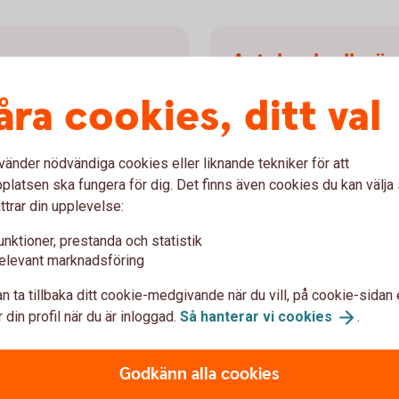
Avtal och allmän
åra cookies, ditt val
ttvist hanterad i
Här hittar du olika avtal oc
r vi utför din order och till
med finansiella instrument
värdepapperstjänster.
vänder nödvändiga cookies eller liknande tekniker för att
Avtal och allmänna
villko
latsen ska fungera för dig. Det finns även cookies du kan välj
ttrar din upplevelse:
unktioner, prestanda och statistik
elevant marknadsföring
n ta tillbaka ditt cookie-medgivande när du vill, på cookie-sidan 
Du meddelas vi
 din profil när du är inloggad.
Så hanterar vi
cookies
.
rdepapper behöver
Har du en förvaltad portföl
 i bankens system. Det är
kommer du att få ett medde
Godkänn alla cookies
 vid
eller instrumentet har mins