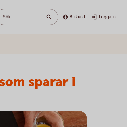
Sök
Bli kund
Logga in
som sparar i