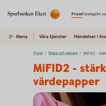
Privat
Företag
Om o
Meny
Våra tjänster
Händelser i liv
Privat
Spara och placera
MiFID2 - stä
MiFID2 - stär
värdepapper