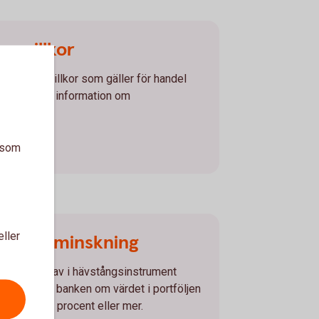
na villkor
h allmänna villkor som gäller för handel
 samt övrig information om
r
a som
eller
d värdeminskning
j eller innehav i hävstångsinstrument
lande från banken om värdet i portföljen
kat med 10 procent eller mer.