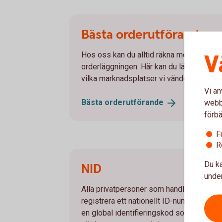
Bästa orderutförande
V
Hos oss kan du alltid räkna med att bli rä
orderläggningen. Här kan du läsa i detalj hu
vilka marknadsplatser vi vänder oss till.
Vi an
Bästa
orderutförande
webbp
förbä
F
R
Du ka
NID
under
Alla privatpersoner som handlar med vä
registrera ett nationellt ID-nummer, NID,
en global identifieringskod som används