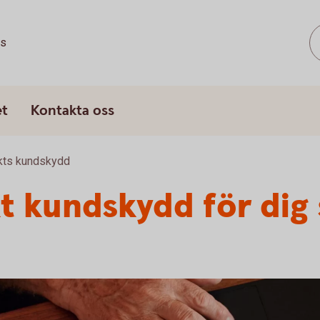
ss
et
Kontakta oss
rkts kundskydd
kt kundskydd för dig 