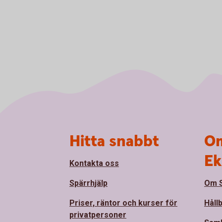
Sidfot
Hitta snabbt
Om
Ek
Kontakta oss
Spärrhjälp
Om S
Priser, räntor och kurser för
Håll
privatpersoner