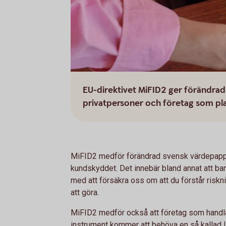
EU-direktivet MiFID2 ger förändrad
privatpersoner och företag som pla
MiFID2 medför förändrad svensk värdepapper
kundskyddet. Det innebär bland annat att ba
med att försäkra oss om att du förstår riskni
att göra.
MiFID2 medför också att företag som handla
instrument kommer att behöva en så kallad LE