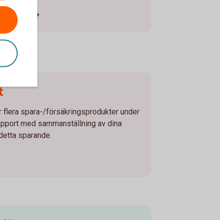
nskning
t
r flera spara-/försäkringsprodukter under
rapport med sammanställning av dina
 detta sparande.