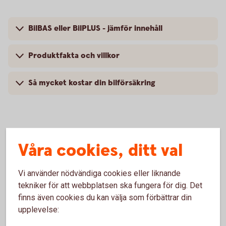
BilBAS eller BilPLUS - jämför innehåll
Produktfakta och villkor
Så mycket kostar din bilförsäkring
Vanliga frågor om att försäkra
Våra cookies, ditt val
Volvo
Vi använder nödvändiga cookies eller liknande
tekniker för att webbplatsen ska fungera för dig. Det
Trafik, hel och halv – vad är det för skillnad på
finns även cookies du kan välja som förbättrar din
försäkringarna?
upplevelse:
När slutar den tidigare ägarens försäkring att