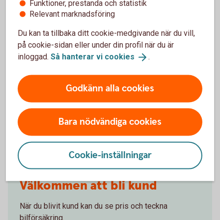
Funktioner, prestanda och statistik
gälla?
Relevant marknadsföring
Du kan ta tillbaka ditt cookie-medgivande när du vill,
Om man övningskör och olyckan är framme,
på cookie-sidan eller under din profil när du är
täcker bilförsäkringen då?
inloggad.
Så hanterar vi
cookies
.
Gäller bilförsäkringen utanför Sverige?
Godkänn alla cookies
Täcker försäkringen viltolyckor?
Bara nödvändiga cookies
Vilka bilar har en vagnskadegaranti?
Cookie-inställningar
Välkommen att bli kund
När du blivit kund kan du se pris och teckna
bilförsäkring.