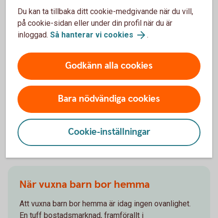
Du kan ta tillbaka ditt cookie-medgivande när du vill,
Våra tjänster för dig 18-21
på cookie-sidan eller under din profil när du är
inloggad.
Så hanterar vi cookies
.
När du fyllt 18 år kan du bli Nyckelkund helt utan
kostnad. Du får en rad tjänster som gör att du kan
Godkänn alla cookies
sköta din ekonomi själv.
Nyckelkund 18-21
Bara nödvändiga cookies
Cookie-inställningar
Andra läser också
När vuxna barn bor hemma
Att vuxna barn bor hemma är idag ingen ovanlighet.
En tuff bostadsmarknad, framförallt i