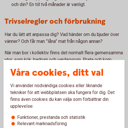
och din? En till två månader är vanligt.
Trivselregler och förbrukning
Har du lätt att anpassa dig? Vad händer om du bjuder över
vänner? Och får man ”låna” mat från någon annan?
När man bor i kollektiv finns det normalt flera gemensamma
ytor, som kök, badrum och vardagsrum. Prata och kom
överens om trivselregler, städdagar och underhåll.
Våra cookies, ditt val
Att vara inneboende hos någon annan eller kanske hemma
hos föräldrar kan spara pengar jämfört med ett eget
Vi använder nödvändiga cookies eller liknande
boende. Men det kan vara lätt att glömma bort att föräldrar
tekniker för att webbplatsen ska fungera för dig. Det
betalar din elförbrukning, mat om du äter hemma, tv,
finns även cookies du kan välja som förbättrar din
streamingtjänster, försäkringar och andra utgifter som är
upplevelse:
förknippat med boendet.
Funktioner, prestanda och statistik
Relevant marknadsföring