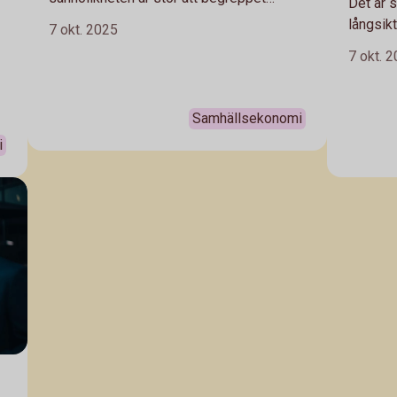
Det är 
inflation poppar upp. Men vad innebär det
långsik
7 okt. 2025
och hur hänger allt ihop? Häng med, vi
regelbun
7 okt. 
förklarar!
g
strategi
Vår pri
hur du k
Samhällsekonomi
i