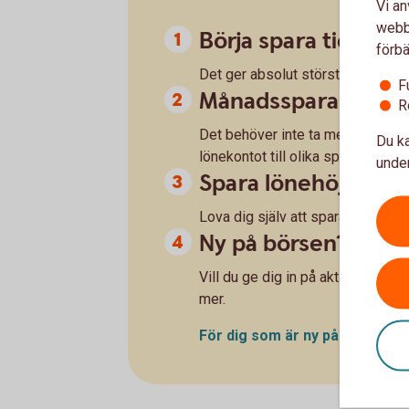
Vi an
webbp
Börja spara tidigt
förbä
Det ger absolut störst effekt på d
F
Månadsspara
R
Det behöver inte ta mer än ett par
Du ka
lönekontot till olika sparformer.
under
Spara lönehöjninge
Lova dig själv att spara en del av
Ny på börsen?
Vill du ge dig in på aktiemarknade
mer.
För dig som är ny på
börsen