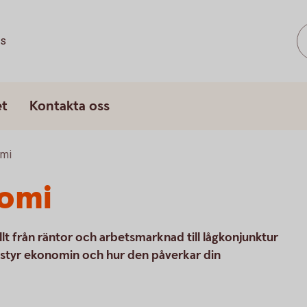
ss
et
Kontakta oss
omi
omi
lt från räntor och arbetsmarknad till lågkonjunktur
 styr ekonomin och hur den påverkar din