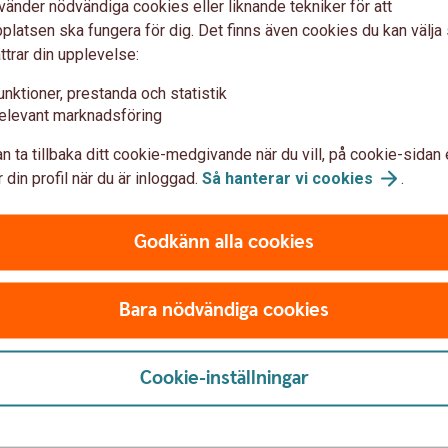
vänder nödvändiga cookies eller liknande tekniker för att
latsen ska fungera för dig. Det finns även cookies du kan välj
ttrar din upplevelse:
itt sparande i ett långsiktigt perspektiv.
unktioner, prestanda och statistik
elevant marknadsföring
 minuter för att ställa in en automatisk överföring från
n ta tillbaka ditt cookie-medgivande när du vill, på cookie-sidan 
 din profil när du är inloggad.
Så hanterar vi
cookies
.
n
 varje löneförhöjning du får i framtiden.
Godkänn alla cookies
n finns det en del saker att tänka på. Här kan du lära dig
Bara nödvändiga cookies
Cookie-inställningar