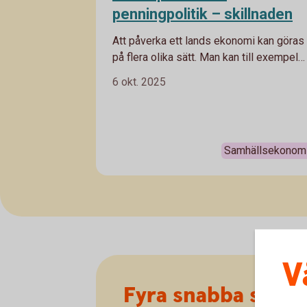
penningpolitik – skillnaden
Att påverka ett lands ekonomi kan göras
på flera olika sätt. Man kan till exempel
sänka eller höja räntor för att stimulera
6 okt. 2025
eller dämpa ekonomin, eller ändra
skattesatser och införa
arbetsmarknadsåtgärder för att påverka.
Men hur synkas det och vem ansvarar fö
Samhällsekonom
vad?
V
Fyra snabba spart