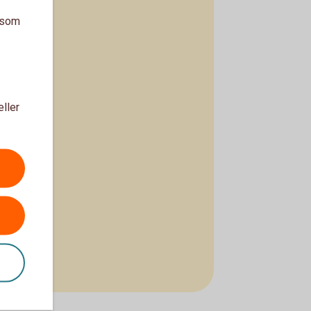
a som
eller