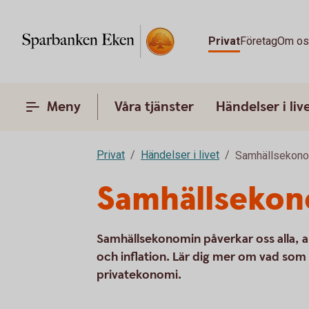
Privat
Företag
Om o
Meny
Våra tjänster
Händelser i liv
Privat
Händelser i livet
Samhällsekon
Samhällsekon
Samhällsekonomin påverkar oss alla, al
och inflation. Lär dig mer om vad som
privatekonomi.