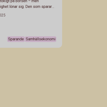
stökigt på börsen – men
tighet lönar sig. Den som sparar
det och håller fast vid sin
2025
 brukar klara svängningarna bättre.
vatekonom Arturo Arques förklarar
an tänka.
Sparande
Samhällsekonomi