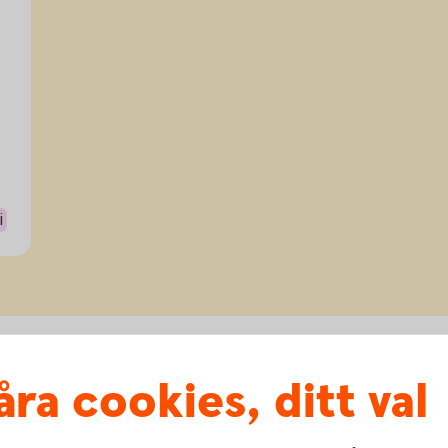
r
i
åra cookies, ditt val
ips