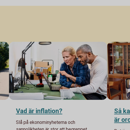
Vad är inflation?
Så ka
är oro
Slå på ekonominyheterna och
sannolikheten är stor att begreppet