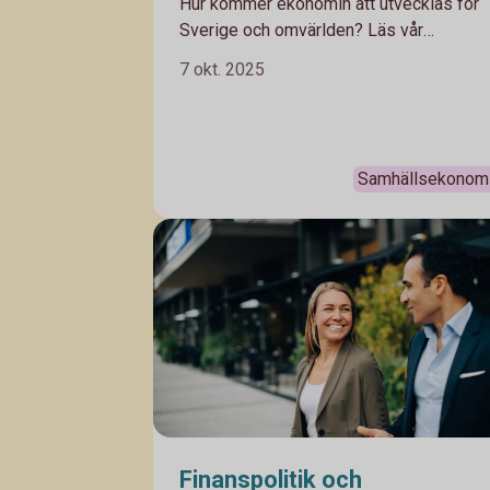
Hur kommer ekonomin att utvecklas för
Sverige och omvärlden? Läs vår
konjunkturrapport - Swedbank Economic
7 okt. 2025
Outlook - där våra experter delar med si
av sina prognoser.
Samhällsekonom
Finanspolitik och