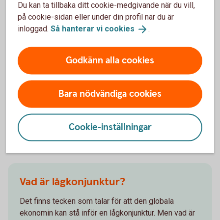
Du kan ta tillbaka ditt cookie-medgivande när du vill,
på en samhällsnivå kan det på sikt leda till hög
på cookie-sidan eller under din profil när du är
inflation och dyrare varor och tjänster. Ett sådant
inloggad.
Så hanterar vi
cookies
.
förhöjt kostnadsläge kan i förlängningen innebära
sämre konkurrenskraft för företagen och att man
tvingas avskeda. Om fler blir arbetslösa minskar
Godkänn alla cookies
den sammanlagda konsumtionen i landet och
tillväxten minskar, vilket ytterligare kan spä på den
negativa utvecklingen. Så att hålla inflationen i
Bara nödvändiga cookies
schack, är en delikat balansgång.
Cookie-inställningar
Andra läser också
Vad är lågkonjunktur?
Det finns tecken som talar för att den globala
ekonomin kan stå inför en lågkonjunktur. Men vad är