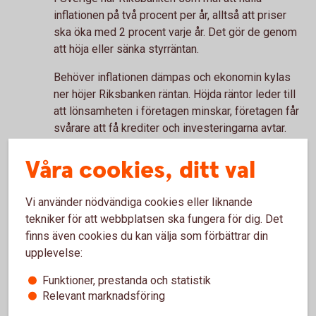
inflationen på två procent per år, alltså att priser
ska öka med 2 procent varje år. Det gör de genom
att höja eller sänka styrräntan.
Behöver inflationen dämpas och ekonomin kylas
ner höjer Riksbanken räntan. Höjda räntor leder till
att lönsamheten i företagen minskar, företagen får
svårare att få krediter och investeringarna avtar.
Högre räntor gör också att hushållens och
Våra cookies, ditt val
företagens konsumtion minskar, eftersom det går
åt mer pengar till att betala lån och det blir mindre
kvar att spendera på annat. Högre räntor leder
Vi använder nödvändiga cookies eller liknande
också till att folk sparar mer, vilket också dämpar
tekniker för att webbplatsen ska fungera för dig. Det
konsumtionen. Sammantaget minskar efterfrågan i
finns även cookies du kan välja som förbättrar din
ekonomin, vilket påverkat priserna nedåt och
upplevelse:
inflationen sjunker.
Funktioner, prestanda och statistik
På individnivå upplevs det såklart positivt med en
Relevant marknadsföring
hög löneökning, och mer pengar i plånboken, men